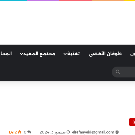
ن
طوفان الأقصى
تقنية
مجتمع المفيد
المحا
بحث
عن
ة
elrefaayeid@gmail.com
سبتمبر 3, 2024
0
1٬412