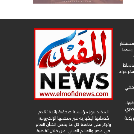
لمستشار
سمياً
دمياط
ئر جراء
صحفي
قها..
مصري
المفيد نيوز مؤسسة صحفية رائدة تقدم
خدماتها الإخبارية عبر منصتها الإلكترونية،
ريكية
وتركز على متابعة كل ما يخص الشأن العام
في مصر والعالم العربي، من خلال تغطية