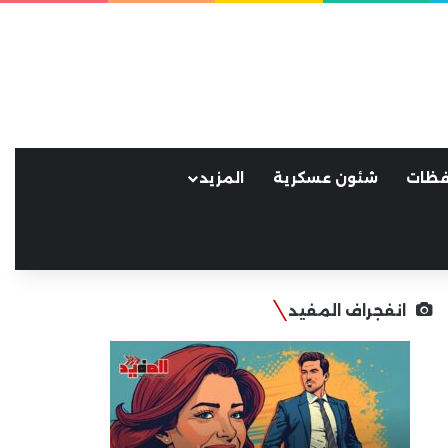
فظات
شئون عسكرية
المزيد
انفجراف المفيد