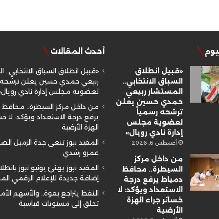
ليوم
أحدث المقالات
«قبيل انطلاق
«قبيل انطلاق السباق الانتخابي.. ا
السباق الانتخابي..
ربيعي حمدي حسين يعلن ترشحه ر
المستشار ربيعي
لعضوية مجلس إدارة نادي رويال»
حمدي حسين يعلن
من داخل مركز السيطرة.. محافظ 
ترشحه رسمياً
يرفع درجة الاستعداد ويؤكد: لا خسا
لعضوية مجلس
الهزة الأرضية
إدارة نادي رويال»
المفيد نيوز تنعى جدة الزميل ال
أغسطس 6, 2026
عمرو رشدي
من داخل مركز
المفيد نيوز يهنئ يونيو نيوز بانطلا
السيطرة.. محافظ
إضافة جديدة للإعلام الرقمي ال
دمياط يرفع درجة
الاستعداد ويؤكد: لا
النفط يتراجع بقوة.. والأسهم الأم
خسائر جراء الهزة
تحلق إلى مستويات قياسية
الأرضية