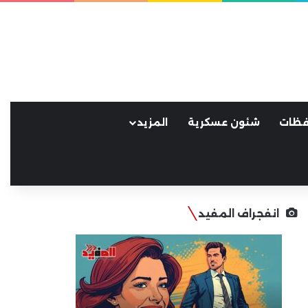
فظات
شئون عسكرية
المزيد
انفجراف المفيد