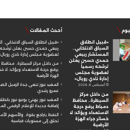
ليوم
أحدث المقالات
«قبيل انطلاق
«قبيل انطلاق السباق الانتخابي.. ا
السباق الانتخابي..
ربيعي حمدي حسين يعلن ترشحه ر
المستشار ربيعي
لعضوية مجلس إدارة نادي رويال»
حمدي حسين يعلن
من داخل مركز السيطرة.. محافظ 
ترشحه رسمياً
يرفع درجة الاستعداد ويؤكد: لا خسا
لعضوية مجلس
الهزة الأرضية
إدارة نادي رويال»
المفيد نيوز تنعى جدة الزميل ال
أغسطس 6, 2026
عمرو رشدي
من داخل مركز
المفيد نيوز يهنئ يونيو نيوز بانطلا
السيطرة.. محافظ
إضافة جديدة للإعلام الرقمي ال
دمياط يرفع درجة
الاستعداد ويؤكد: لا
النفط يتراجع بقوة.. والأسهم الأم
خسائر جراء الهزة
تحلق إلى مستويات قياسية
الأرضية