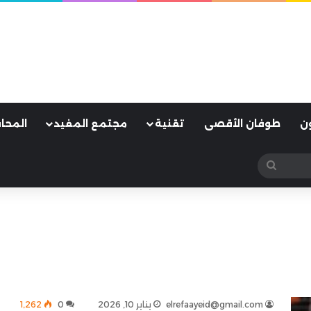
ن
طوفان الأقصى
تقنية
مجتمع المفيد
المحا
بحث
عن
elrefaayeid@gmail.com
يناير 10, 2026
0
1٬262