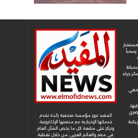
لمستشار
سمياً
دمياط
ئر جراء
صحفي
قها..
مصري
المفيد نيوز مؤسسة صحفية رائدة تقدم
خدماتها الإخبارية عبر منصتها الإلكترونية،
ريكية
وتركز على متابعة كل ما يخص الشأن العام
في مصر والعالم العربي، من خلال تغطية