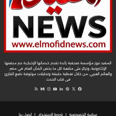
المفيد نيوز مؤسسة صحفية رائدة تقدم خدماتها الإخبارية عبر منصتها
الإلكترونية، وتركز على متابعة كل ما يخص الشأن العام في مصر
والعالم العربي، من خلال تغطية دقيقة وتحليلات موثوقة تضع القارئ
في قلب الحدث.
‫X
فيسبوك
بينتيريست
لينكدإن
‫YouTube
وسط
انستقرام
ملخص
الموقع
RSS
سياسة الخصوصية
|
شروط الاستخدام
|
اتصل بنا