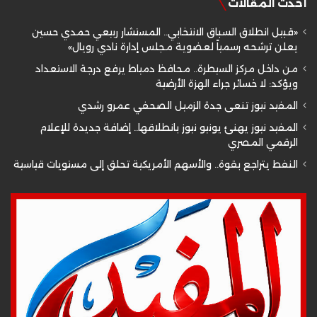
أحدث المقالات
«قبيل انطلاق السباق الانتخابي.. المستشار ربيعي حمدي حسين
يعلن ترشحه رسمياً لعضوية مجلس إدارة نادي رويال»
من داخل مركز السيطرة.. محافظ دمياط يرفع درجة الاستعداد
ويؤكد: لا خسائر جراء الهزة الأرضية
المفيد نيوز تنعى جدة الزميل الصحفي عمرو رشدي
المفيد نيوز يهنئ يونيو نيوز بانطلاقها.. إضافة جديدة للإعلام
الرقمي المصري
النفط يتراجع بقوة.. والأسهم الأمريكية تحلق إلى مستويات قياسية