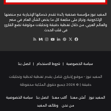
المفيد نيوز مؤسسة صحفية رائدة تقدم خدماتها الإخبارية عبر منصتها
الإلكترونية، وتركز على متابعة كل ما يخص الشأن العام في مصر
والعالم العربي، من خلال تغطية دقيقة وتحليلات موثوقة تضع القارئ
في قلب الحدث.
‫X
فيسبوك
بينتيريست
لينكدإن
‫YouTube
وسط
انستقرام
ملخص
الموقع
RSS
سياسة الخصوصية
|
شروط الاستخدام
|
اتصل بنا
المفيد نيوز – موقع إخباري شامل يقدم تغطية لحظية وتحليلات
دقيقة | ©
2026
جميع حقوق الملكية محفوظة
المفيد نيوز
أعلن معنا
أكتب معنا
اتصل بنا
سياسة الخصوصية
من نحن
وظائف المفيد