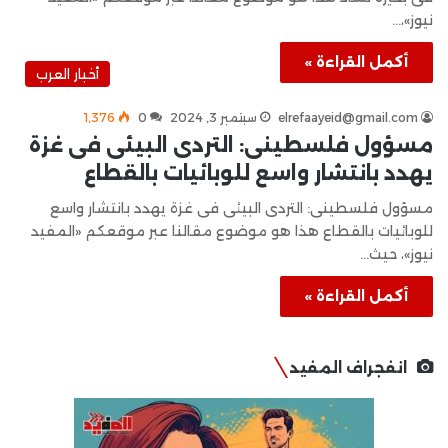
نيوز»،…
أكمل القراءة »
أخبار العرب
elrefaayeid@gmail.com
سبتمبر 3, 2024
0
1٬376
مسؤول فلسطينى: التردى البيئى فى غزة
يهدد بانتشار واسع للوبائيات بالقطاع
مسؤول فلسطينى: التردى البيئى فى غزة يهدد بانتشار واسع
للوبائيات بالقطاع هذا هو موضوع مقالنا عبر موقعكم «المفيد
نيوز»، حيث…
أكمل القراءة »
انفجراف المفيد