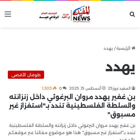
بحث عن
الق
الرئيسية
/
يهدد
يهدد
طوفان الأقصى
المفيد نيوز25
أغسطس 15, 2025
0
1٬303
بن غفير يهدد مروان البرغوثي داخل زنزانته
والسلطة الفلسطينية تندد بـ"استفزاز غير
مسبوق"
بن غفير يهدد مروان البرغوثي داخل زنزانته والسلطة الفلسطينية
تندد بـ"استفزاز غير مسبوق" هذا هو موضوع مقالنا عبر موقعكم
«المفيد…