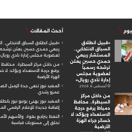
ليوم
أحدث المقالات
«قبيل انطلاق
«قبيل انطلاق السباق الانتخابي.. ا
السباق الانتخابي..
ربيعي حمدي حسين يعلن ترشحه ر
المستشار ربيعي
لعضوية مجلس إدارة نادي رويال»
حمدي حسين يعلن
من داخل مركز السيطرة.. محافظ 
ترشحه رسمياً
يرفع درجة الاستعداد ويؤكد: لا خسا
لعضوية مجلس
الهزة الأرضية
إدارة نادي رويال»
المفيد نيوز تنعى جدة الزميل ال
أغسطس 6, 2026
عمرو رشدي
من داخل مركز
المفيد نيوز يهنئ يونيو نيوز بانطلا
السيطرة.. محافظ
إضافة جديدة للإعلام الرقمي ال
دمياط يرفع درجة
الاستعداد ويؤكد: لا
النفط يتراجع بقوة.. والأسهم الأم
خسائر جراء الهزة
تحلق إلى مستويات قياسية
الأرضية