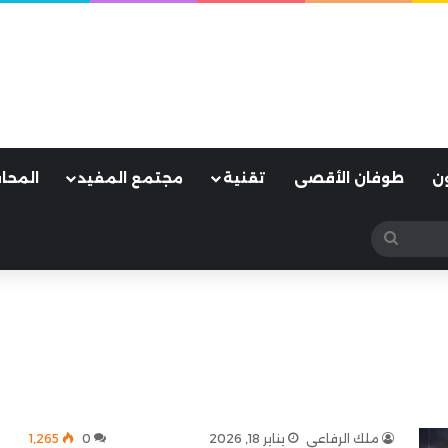
ن
طوفان الأقصى
تقنية
مجتمع المفيد
المحا
بحث
عن
ملك الرفاعي
يناير 18, 2026
0
1٬265