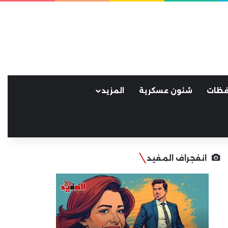
فظات
شئون عسكرية
المزيد
انفجراف المفيد