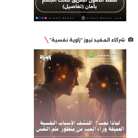
شركاء المفيد نيوز “زاوية نفسية”