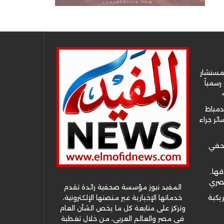
لمستشار
سمياً
دمياط
ئر جراء
صحفي
قها..
مصري
المفيد نيوز مؤسسة صحفية رائدة تقدم
خدماتها الإخبارية عبر منصتها الإلكترونية،
ريكية
وتركز على متابعة كل ما يخص الشأن العام
في مصر والعالم العربي، من خلال تغطية