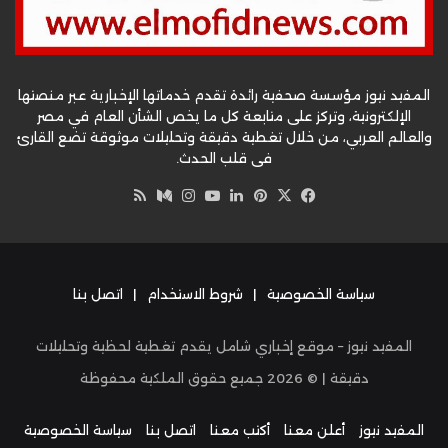
المفيد نيوز مؤسسة صحفية رائدة تقدم خدماتها الإخبارية عبر منصتها
الإلكترونية، وتركز على متابعة كل ما يخص الشأن العام في مصر
والعالم العربي، من خلال تغطية دقيقة وتحليلات موثوقة تضع القارئ
في قلب الحدث.
‫X
فيسبوك
بينتيريست
لينكدإن
‫YouTube
وسط
انستقرام
ملخص
الموقع
RSS
سياسة الخصوصية
|
شروط الاستخدام
|
اتصل بنا
المفيد نيوز – موقع إخباري شامل يقدم تغطية لحظية وتحليلات
دقيقة | ©
2026
جميع حقوق الملكية محفوظة
المفيد نيوز
أعلن معنا
أكتب معنا
اتصل بنا
سياسة الخصوصية