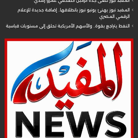
المفيد نيوز تنعى جدة الزميل الصحفي عمرو رشدي
المفيد نيوز يهنئ يونيو نيوز بانطلاقها.. إضافة جديدة للإعلام
الرقمي المصري
النفط يتراجع بقوة.. والأسهم الأمريكية تحلق إلى مستويات قياسية