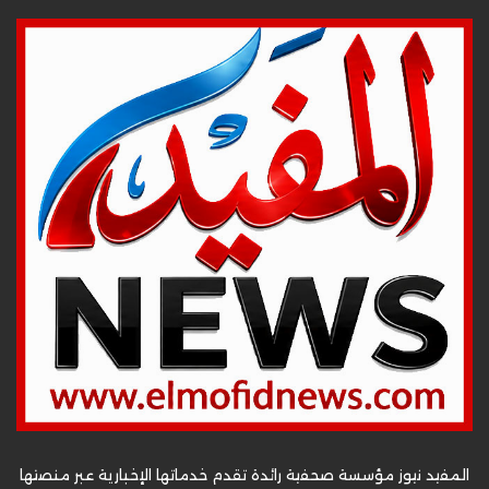
المفيد نيوز مؤسسة صحفية رائدة تقدم خدماتها الإخبارية عبر منصتها