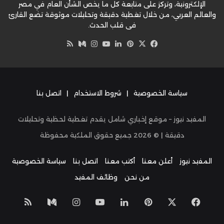
الإلكترونية، وتركز على متابعة كل ما يخص الشأن العام في مصر
والعالم العربي، من خلال تغطية دقيقة وتحليلات موثوقة تضع القارئ
في قلب الحدث.
‫X
فيسبوك
بينتيريست
لينكدإن
‫YouTube
وسط
انستقرام
ملخص
الموقع
RSS
سياسة الخصوصية
|
شروط الاستخدام
|
اتصل بنا
المفيد نيوز – موقع إخباري شامل يقدم تغطية لحظية وتحليلات
دقيقة | ©
2026
جميع حقوق الملكية محفوظة
المفيد نيوز
أعلن معنا
أكتب معنا
اتصل بنا
سياسة الخصوصية
من نحن
وظائف المفيد
‫X
فيسبوك
بينتيريست
لينكدإن
‫YouTube
انستقرام
وسط
ملخص