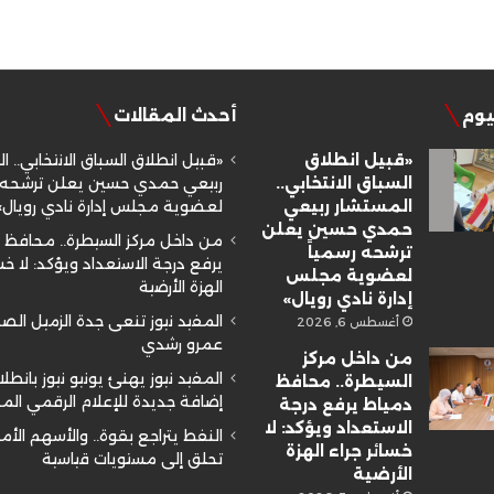
ليوم
أحدث المقالات
«قبيل انطلاق
«قبيل انطلاق السباق الانتخابي.. ا
السباق الانتخابي..
ربيعي حمدي حسين يعلن ترشحه ر
المستشار ربيعي
لعضوية مجلس إدارة نادي رويال»
حمدي حسين يعلن
من داخل مركز السيطرة.. محافظ 
ترشحه رسمياً
يرفع درجة الاستعداد ويؤكد: لا خسا
لعضوية مجلس
الهزة الأرضية
إدارة نادي رويال»
المفيد نيوز تنعى جدة الزميل ال
أغسطس 6, 2026
عمرو رشدي
من داخل مركز
المفيد نيوز يهنئ يونيو نيوز بانطلا
السيطرة.. محافظ
إضافة جديدة للإعلام الرقمي ال
دمياط يرفع درجة
الاستعداد ويؤكد: لا
النفط يتراجع بقوة.. والأسهم الأم
خسائر جراء الهزة
تحلق إلى مستويات قياسية
الأرضية