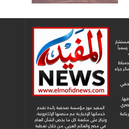
لمستشار
سمياً
دمياط
ئر جراء
صحفي
قها..
مصري
المفيد نيوز مؤسسة صحفية رائدة تقدم
خدماتها الإخبارية عبر منصتها الإلكترونية،
ريكية
وتركز على متابعة كل ما يخص الشأن العام
في مصر والعالم العربي، من خلال تغطية