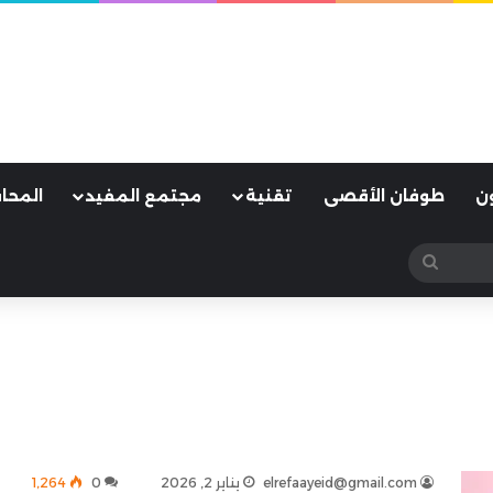
ن
طوفان الأقصى
تقنية
مجتمع المفيد
المحا
بحث
عن
elrefaayeid@gmail.com
يناير 2, 2026
0
1٬264