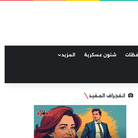
فظات
شئون عسكرية
المزيد
انفجراف المفيد