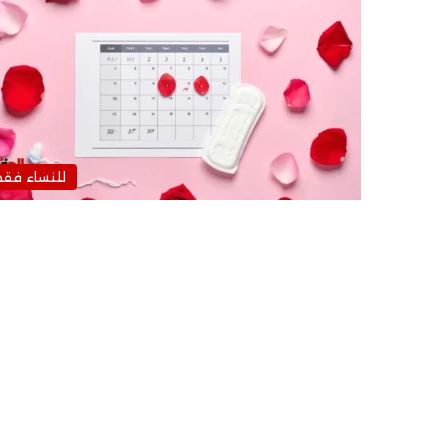
للنساء فق