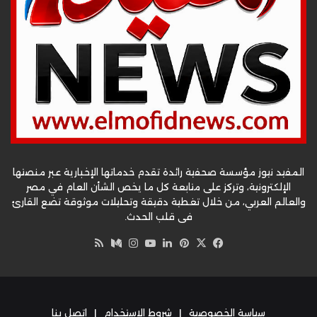
المفيد نيوز مؤسسة صحفية رائدة تقدم خدماتها الإخبارية عبر منصتها
الإلكترونية، وتركز على متابعة كل ما يخص الشأن العام في مصر
والعالم العربي، من خلال تغطية دقيقة وتحليلات موثوقة تضع القارئ
في قلب الحدث.
‫X
فيسبوك
بينتيريست
لينكدإن
‫YouTube
وسط
انستقرام
ملخص
الموقع
RSS
سياسة الخصوصية
|
شروط الاستخدام
|
اتصل بنا