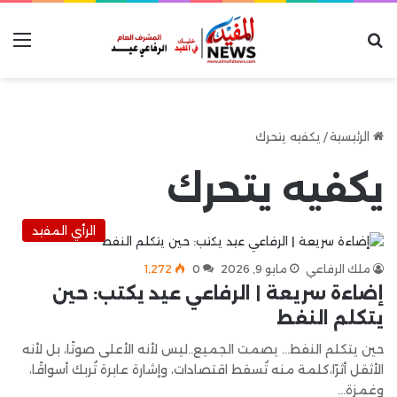
بحث عن
الق
الرئيسية
/
يكفيه يتحرك
يكفيه يتحرك
الرأي المفيد
ملك الرفاعي
مايو 9, 2026
0
1٬272
إضاءة سريعة | الرفاعي عيد يكتب: حين
يتكلم النفط
حين يتكلم النفط… يصمت الجميع..ليس لأنه الأعلى صوتًا، بل لأنه
الأثقل أثرًا،كلمة منه تُسقط اقتصادات، وإشارة عابرة تُربك أسواقًا،
وغمزة…