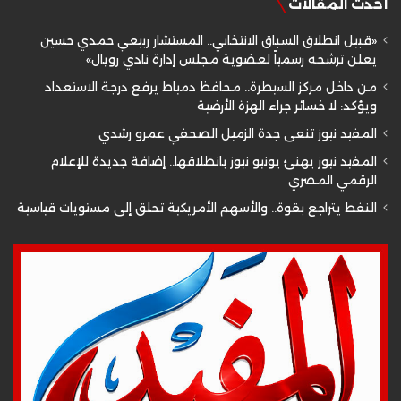
أحدث المقالات
«قبيل انطلاق السباق الانتخابي.. المستشار ربيعي حمدي حسين
يعلن ترشحه رسمياً لعضوية مجلس إدارة نادي رويال»
من داخل مركز السيطرة.. محافظ دمياط يرفع درجة الاستعداد
ويؤكد: لا خسائر جراء الهزة الأرضية
المفيد نيوز تنعى جدة الزميل الصحفي عمرو رشدي
المفيد نيوز يهنئ يونيو نيوز بانطلاقها.. إضافة جديدة للإعلام
الرقمي المصري
النفط يتراجع بقوة.. والأسهم الأمريكية تحلق إلى مستويات قياسية