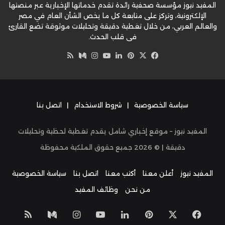
المفيد نيوز مؤسسة صحفية رائدة تقدم خدماتها الإخبارية عبر منصتها
الإلكترونية، وتركز على متابعة كل ما يخص الشأن العام في مصر
والعالم العربي، من خلال تغطية دقيقة وتحليلات موثوقة تضع القارئ
في قلب الحدث.
‫X
فيسبوك
بينتيريست
لينكدإن
‫YouTube
وسط
انستقرام
ملخص
الموقع
RSS
سياسة الخصوصية
|
شروط الاستخدام
|
اتصل بنا
المفيد نيوز – موقع إخباري شامل يقدم تغطية لحظية وتحليلات
دقيقة | ©
2026
جميع حقوق الملكية محفوظة
المفيد نيوز
أعلن معنا
أكتب معنا
اتصل بنا
سياسة الخصوصية
من نحن
وظائف المفيد
‫X
فيسبوك
بينتيريست
لينكدإن
‫YouTube
انستقرام
وسط
ملخص