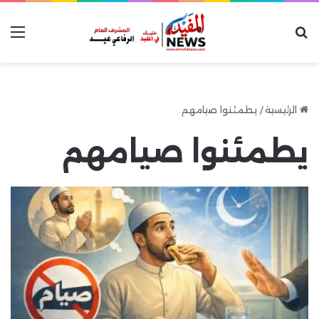
بحث عن
الق
الرئيسية
/
يطمئنوا صيامهم
يطمئنوا صيامهم