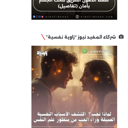
شركاء المفيد نيوز “زاوية نفسية”