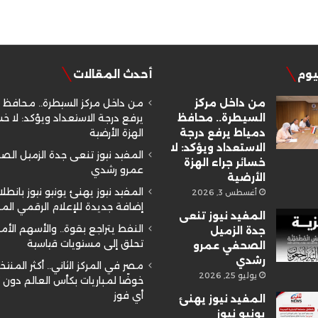
ليوم
أحدث المقالات
من داخل مركز
من داخل مركز السيطرة.. محافظ 
السيطرة.. محافظ
يرفع درجة الاستعداد ويؤكد: لا خسا
دمياط يرفع درجة
الهزة الأرضية
الاستعداد ويؤكد: لا
المفيد نيوز تنعى جدة الزميل ال
خسائر جراء الهزة
عمرو رشدي
الأرضية
المفيد نيوز يهنئ يونيو نيوز بانطلا
أغسطس 3, 2026
إضافة جديدة للإعلام الرقمي ال
المفيد نيوز تنعى
النفط يتراجع بقوة.. والأسهم الأم
جدة الزميل
تحلق إلى مستويات قياسية
الصحفي عمرو
رشدي
مصر في المركز الثاني.. أكثر المنتخ
يوليو 25, 2026
خوضًا لمباريات بكأس العالم دون
أي فوز
المفيد نيوز يهنئ
يونيو نيوز