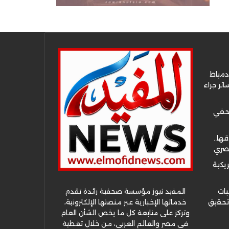
دمياط
ئر جراء
صحفي
قها..
مصري
ريكية
المفيد نيوز مؤسسة صحفية رائدة تقدم
بات
خدماتها الإخبارية عبر منصتها الإلكترونية،
 تحقيق
وتركز على متابعة كل ما يخص الشأن العام
في مصر والعالم العربي، من خلال تغطية