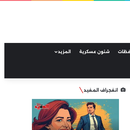
فظات
شئون عسكرية
المزيد
انفجراف المفيد