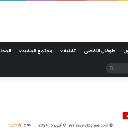
ن
طوفان الأقصى
تقنية
مجتمع المفيد
المحا
بحث
عن
ا
elrefaayeid@gmail.com
أكتوبر 16, 2024
0
1٬377