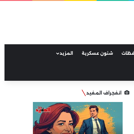
فظات
شئون عسكرية
المزيد
انفجراف المفيد