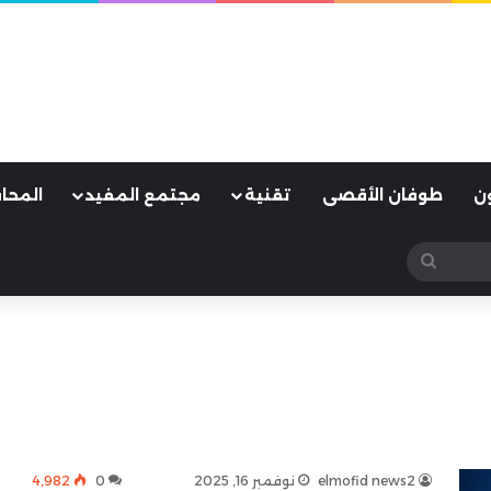
ن
طوفان الأقصى
تقنية
مجتمع المفيد
المحا
بحث
عن
elmofid news2
نوفمبر 16, 2025
0
4٬982