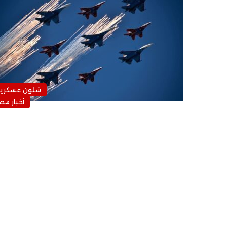
شئون عسكرية
أخبار مص