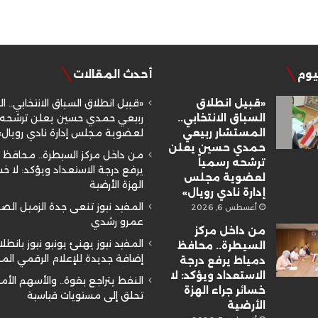
ليوم
أحدث المقالات
«قبيل انطلاق
«قبيل انطلاق السباق الانتخابي.. ا
السباق الانتخابي..
ربيعي حمدي حسين يعلن ترشحه ر
المستشار ربيعي
لعضوية مجلس إدارة نادي رويال»
حمدي حسين يعلن
من داخل مركز السيطرة.. محافظ 
ترشحه رسمياً
يرفع درجة الاستعداد ويؤكد: لا خسا
لعضوية مجلس
الهزة الأرضية
إدارة نادي رويال»
المفيد نيوز تنعى جدة الزميل ال
أغسطس 6, 2026
عمرو رشدي
من داخل مركز
المفيد نيوز يهنئ يونيو نيوز بانطلا
السيطرة.. محافظ
إضافة جديدة للإعلام الرقمي ال
دمياط يرفع درجة
الاستعداد ويؤكد: لا
النفط يتراجع بقوة.. والأسهم الأم
خسائر جراء الهزة
تحلق إلى مستويات قياسية
الأرضية