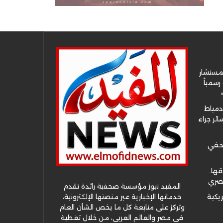
لمستشار
سمياً
دمياط
ئر جراء
صحفي
قها..
مصري
المفيد نيوز مؤسسة صحفية رائدة تقدم
خدماتها الإخبارية عبر منصتها الإلكترونية،
ريكية
وتركز على متابعة كل ما يخص الشأن العام
في مصر والعالم العربي، من خلال تغطية