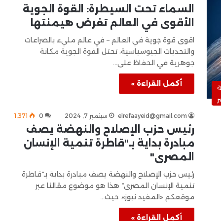
السماء تحت السيطرة: القوة الجوية
الأقوى في العالم تفرض هيمنتها
اقوى قوة جوية في العالم – في عالم مليء بالصراعات
والتحديات الجيوسياسية، تحتل القوة الجوية مكانة
جوهرية في الحفاظ على…
أكمل القراءة »
ر
elrefaayeid@gmail.com
سبتمبر 7, 2024
0
1٬371
رئيس حزب الإصلاح والنهضة يصف
مبادرة بداية بـ"قاطرة تنمية الإنسان
المصرى"
رئيس حزب الإصلاح والنهضة يصف مبادرة بداية بـ"قاطرة
تنمية الإنسان المصرى" هذا هو موضوع مقالنا عبر
موقعكم «المفيد نيوز»، حيث…
أكمل القراءة »