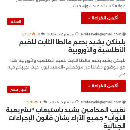
موقعكم «المفيد نيوز»، حيث…
أكمل القراءة »
العالم
elrefaayeid@gmail.com
سبتمبر 22, 2024
0
1٬367
بلينكن يشيد بدعم مالطا الثابت للقيم
الأطلسية والأوروبية
بلينكن يشيد بدعم مالطا الثابت للقيم الأطلسية والأوروبية هذا
هو موضوع مقالنا عبر موقعكم «المفيد نيوز»، حيث نجيبكم فيه
على…
أكمل القراءة »
أخبار مصر
elrefaayeid@gmail.com
سبتمبر 3, 2024
0
1٬376
نقيب المحامين يشيد باستيعاب "تشريعية
النواب" جميع الآراء بشأن قانون الإجراءات
الجنائية