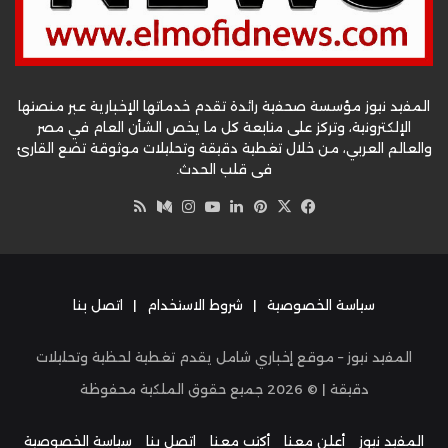
المفيد نيوز مؤسسة صحفية رائدة تقدم خدماتها الإخبارية عبر منصتها
الإلكترونية، وتركز على متابعة كل ما يخص الشأن العام في مصر
والعالم العربي، من خلال تغطية دقيقة وتحليلات موثوقة تضع القارئ
في قلب الحدث.
‫X
فيسبوك
بينتيريست
لينكدإن
‫YouTube
وسط
انستقرام
ملخص
الموقع
RSS
سياسة الخصوصية
|
شروط الاستخدام
|
اتصل بنا
المفيد نيوز – موقع إخباري شامل يقدم تغطية لحظية وتحليلات
دقيقة | ©
2026
جميع حقوق الملكية محفوظة
المفيد نيوز
أعلن معنا
أكتب معنا
اتصل بنا
سياسة الخصوصية