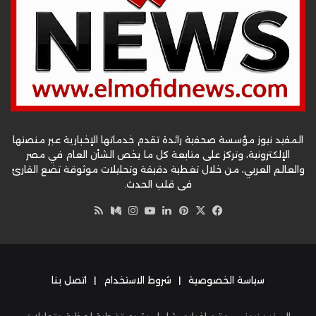
المفيد نيوز مؤسسة صحفية رائدة تقدم خدماتها الإخبارية عبر منصتها
الإلكترونية، وتركز على متابعة كل ما يخص الشأن العام في مصر
والعالم العربي، من خلال تغطية دقيقة وتحليلات موثوقة تضع القارئ
في قلب الحدث.
‫X
فيسبوك
بينتيريست
لينكدإن
‫YouTube
وسط
انستقرام
ملخص
الموقع
RSS
سياسة الخصوصية
|
شروط الاستخدام
|
اتصل بنا