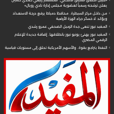
يعلن ترشحه رسمياً لعضوية مجلس إدارة نادي رويال»
من داخل مركز السيطرة.. محافظ دمياط يرفع درجة الاستعداد
ويؤكد: لا خسائر جراء الهزة الأرضية
المفيد نيوز تنعى جدة الزميل الصحفي عمرو رشدي
المفيد نيوز يهنئ يونيو نيوز بانطلاقها.. إضافة جديدة للإعلام
الرقمي المصري
النفط يتراجع بقوة.. والأسهم الأمريكية تحلق إلى مستويات قياسية