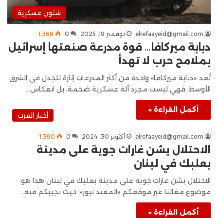
شئون عسكرية
elrefaayeid@gmail.com
نوفمبر 19, 2025
0
1٬368
دبابة ميركافا… قوة مدرعة صنعتها إسرائيل
بملامح حرب لا تهدأ
تُعد «دبابة ميركافا» واحدة من أكثر المدرعات إثارة للجدل في الشرق
الأوسط؛ فهي ليست مجرد آلة عسكرية ضخمة، بل انعكاس…
أكمل القراءة »
أخبار العرب
elrefaayeid@gmail.com
أكتوبر 30, 2024
0
1٬390
الاحتلال يشن غارات جوية على مدينة
بعلبك في لبنان
الاحتلال يشن غارات جوية على مدينة بعلبك في لبنان هذا هو
موضوع مقالنا عبر موقعكم «المفيد نيوز»، حيث نجيبكم فيه…
أكمل القراءة »