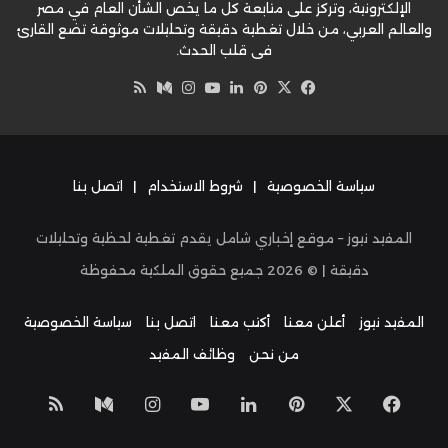
الإلكترونية، وتركز على متابعة كل ما يخص الشأن العام في مصر
والعالم العربي، من خلال تغطية دقيقة وتحليلات موثوقة تضع القارئ
في قلب الحدث.
‫X
فيسبوك
بينتيريست
لينكدإن
‫YouTube
وسط
انستقرام
ملخص
الموقع
RSS
سياسة الخصوصية
|
شروط الاستخدام
|
اتصل بنا
المفيد نيوز – موقع إخباري شامل يقدم تغطية لحظية وتحليلات
دقيقة | ©
2026
جميع حقوق الملكية محفوظة
المفيد نيوز
أعلن معنا
أكتب معنا
اتصل بنا
سياسة الخصوصية
من نحن
وظائف المفيد
‫X
فيسبوك
بينتيريست
لينكدإن
‫YouTube
انستقرام
وسط
ملخص