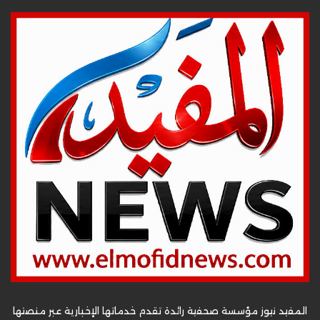
المفيد نيوز مؤسسة صحفية رائدة تقدم خدماتها الإخبارية عبر منصتها