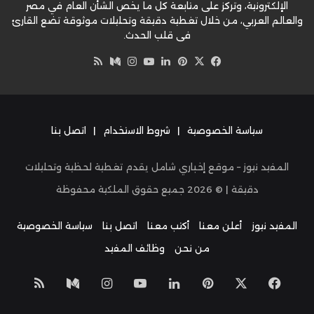
الإلكترونية، وتركز على متابعة كل ما يخص الشأن العام في مصر
والعالم العربي، من خلال تغطية دقيقة وتحليلات موثوقة تضع القارئ
في قلب الحدث.
‫X
فيسبوك
بينتيريست
لينكدإن
‫YouTube
وسط
انستقرام
ملخص
الموقع
RSS
سياسة الخصوصية
|
شروط الاستخدام
|
اتصل بنا
المفيد نيوز – موقع إخباري شامل يقدم تغطية لحظية وتحليلات
دقيقة | ©
2026
جميع حقوق الملكية محفوظة
المفيد نيوز
أعلن معنا
أكتب معنا
اتصل بنا
سياسة الخصوصية
من نحن
وظائف المفيد
‫X
فيسبوك
بينتيريست
لينكدإن
‫YouTube
انستقرام
وسط
ملخص