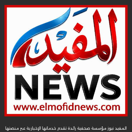
المفيد نيوز مؤسسة صحفية رائدة تقدم خدماتها الإخبارية عبر منصتها