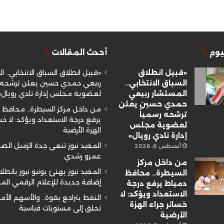
ليوم
أحدث المقالات
«قبيل انطلاق
«قبيل انطلاق السباق الانتخابي.. ا
السباق الانتخابي..
ربيعي حمدي حسين يعلن ترشحه ر
المستشار ربيعي
لعضوية مجلس إدارة نادي رويال»
حمدي حسين يعلن
من داخل مركز السيطرة.. محافظ 
ترشحه رسمياً
يرفع درجة الاستعداد ويؤكد: لا خسا
لعضوية مجلس
الهزة الأرضية
إدارة نادي رويال»
المفيد نيوز تنعى جدة الزميل ال
أغسطس 6, 2026
عمرو رشدي
من داخل مركز
المفيد نيوز يهنئ يونيو نيوز بانطلا
السيطرة.. محافظ
إضافة جديدة للإعلام الرقمي ال
دمياط يرفع درجة
الاستعداد ويؤكد: لا
النفط يتراجع بقوة.. والأسهم الأم
خسائر جراء الهزة
تحلق إلى مستويات قياسية
الأرضية