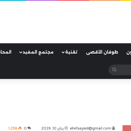
ن
طوفان الأقصى
تقنية
مجتمع المفيد
المحا
بحث
عن
elrefaayeid@gmail.com
يناير 10, 2026
0
1٬258