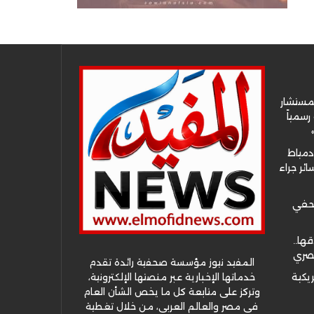
لمستشار
سمياً
دمياط
ئر جراء
صحفي
قها..
مصري
المفيد نيوز مؤسسة صحفية رائدة تقدم
خدماتها الإخبارية عبر منصتها الإلكترونية،
ريكية
وتركز على متابعة كل ما يخص الشأن العام
في مصر والعالم العربي، من خلال تغطية