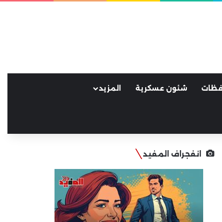
فظات
شئون عسكرية
المزيد
انفجراف المفيد