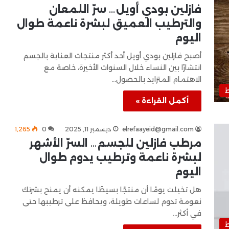
فازلين بودي أويل… سرّ اللمعان
والترطيب العميق لبشرة ناعمة طوال
اليوم
أصبح فازلين بودي أويل أحد أكثر منتجات العناية بالجسم
انتشارًا بين النساء خلال السنوات الأخيرة، خاصة مع
الاهتمام المتزايد بالحصول…
ط
أكمل القراءة »
elrefaayeid@gmail.com
ديسمبر 11, 2025
0
1٬265
مرطب فازلين للجسم… السرّ الأشهر
لبشرة ناعمة وترطيب يدوم طوال
اليوم
هل تخيلت يومًا أن منتجًا بسيطًا يمكنه أن يمنح بشرتك
نعومة تدوم لساعات طويلة، ويحافظ على ترطيبها حتى
في أكثر…
ط