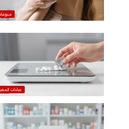
منوعا
عيادات المفي