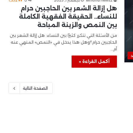
elmofid news2
ديسمبر 1, 2025
0
1٬352
هل إزالة الشعر بين الحاجبين حرام
للنساء.. الحقيقة الفقهية الكاملة
بين النمص والزينة المباحة
من الأسئلة التي تتكرر كثيرًا بين النساء: هل إزالة الشعر بين
الحاجبين حرام؟وهل هذا يدخل في «النمص» المنهي عنه
أم…
د
أكمل القراءة »
الصفحة التالية