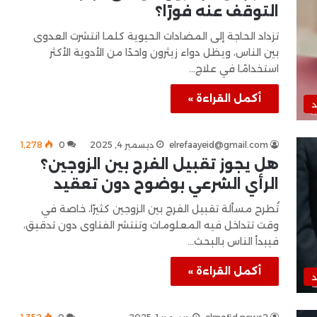
التوقف عنه فورًا؟
تزداد الحاجة إلى المضادات الحيوية كلما انتشرت العدوى
بين الناس، ويظل دواء زيثرون واحدًا من الأدوية الأكثر
استخدامًا في علاج…
أكمل القراءة »
د
elrefaayeid@gmail.com
ديسمبر 4, 2025
0
1٬278
هل يجوز تقبيل الفرج بين الزوجين؟
الرأي الشرعي بوضوح دون تعقيد
تُطرح مسألة تقبيل الفرج بين الزوجين كثيرًا، خاصة في
وقت تتداخل فيه المعلومات وتنتشر الفتاوى دون تدقيق،
فيبدأ الناس بالبحث…
أكمل القراءة »
د