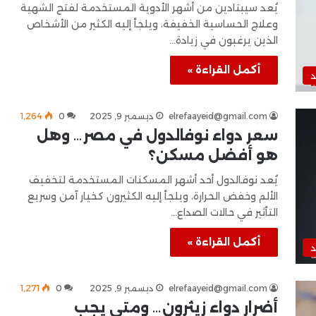
يُعد سيبتادين من أشهر الأدوية المستخدمة لفتح الشهية
وعلاج الحساسية الخفيفة، ويلجأ إليه الكثير من الأشخاص
الذين يرغبون في زيادة…
أكمل القراءة »
د
elrefaayeid@gmail.com
ديسمبر 9, 2025
0
1٬264
سعر دواء نوفالدول في مصر… وهل
هو أفضل مسكن؟
يُعد نوفالدول أحد أشهر المسكنات المستخدمة لتخفيف
الألم وخفض الحرارة، ويلجأ إليه الكثيرون كخيار آمن وسريع
التأثير في حالات الصداع…
أكمل القراءة »
د
elrefaayeid@gmail.com
ديسمبر 9, 2025
0
1٬271
أضرار دواء زيثرون… ومتى يجب