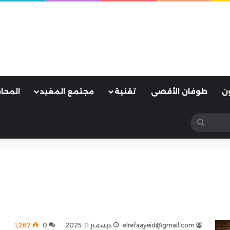
ن
طوفان الأقصى
تقنية
مجتمع المفيد
المحا
بحث
عن
elrefaayeid@gmail.com
ديسمبر 11, 2025
0
1٬267