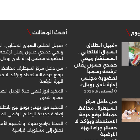
ليوم
أحدث المقالات
«قبيل انطلاق
«قبيل انطلاق السباق الانتخابي.. ا
السباق الانتخابي..
ربيعي حمدي حسين يعلن ترشحه ر
المستشار ربيعي
لعضوية مجلس إدارة نادي رويال»
حمدي حسين يعلن
من داخل مركز السيطرة.. محافظ 
ترشحه رسمياً
يرفع درجة الاستعداد ويؤكد: لا خسا
لعضوية مجلس
الهزة الأرضية
إدارة نادي رويال»
المفيد نيوز تنعى جدة الزميل ال
أغسطس 6, 2026
عمرو رشدي
من داخل مركز
المفيد نيوز يهنئ يونيو نيوز بانطلا
السيطرة.. محافظ
إضافة جديدة للإعلام الرقمي ال
دمياط يرفع درجة
الاستعداد ويؤكد: لا
النفط يتراجع بقوة.. والأسهم الأم
خسائر جراء الهزة
تحلق إلى مستويات قياسية
الأرضية