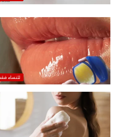
للنساء فق