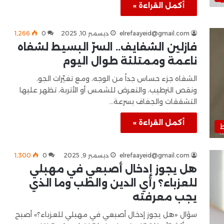
أكمل القراءة »
elrefaayeid@gmail.com
ديسمبر 10, 2025
0
1٬266
فازلين الشفايف.. السرّ البسيط لشفاه
ناعمة وممتلئة طوال اليوم
الشفاه جزء حساس جداً من الوجه، ومع تغيّرات الجو،
ونقص الترطيب، والتعرض للشمس أو الأتربة، تظهر عليها
التشققات والجفاف بسرعة…
أكمل القراءة »
ط
elrefaayeid@gmail.com
ديسمبر 9, 2025
0
1٬300
هل يجوز إدخال أصبعي في مهبلي
للعزباء؟ رأي الدين والطب وما الذي
يجب معرفته
سؤال «هل يجوز إدخال أصبعي في مهبلي للعزباء؟» أصبح