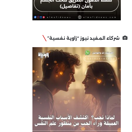
شركاء المفيد نيوز “زاوية نفسية”