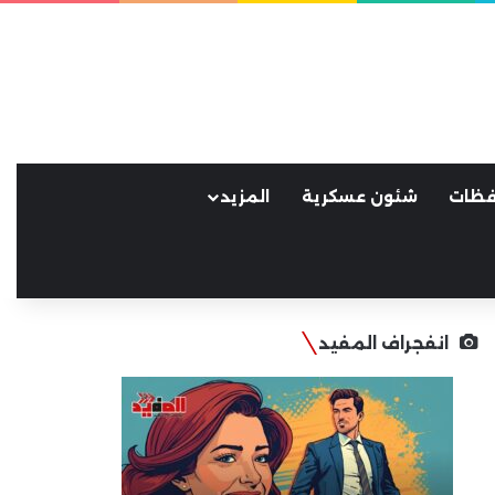
فظات
شئون عسكرية
المزيد
انفجراف المفيد