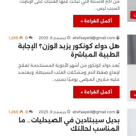
من أكثر الأسئلة التي تبحث عنها الفتيات على الإنترنت.
السبب ليس…
ت
أكمل القراءة »
elrefaayeid@gmail.com
ديسمبر 9, 2025
0
1٬266
هل دواء كونكور يزيد الوزن؟ الإجابة
الطبية المباشرة
يُعد دواء كونكور من أشهر الأدوية المستخدمة لعلاج
ارتفاع ضغط الدم ومشكلات القلب البسيطة، ويعتمد
عليه ملايين المرضى يوميًا بسبب…
أكمل القراءة »
د
elrefaayeid@gmail.com
ديسمبر 9, 2025
0
1٬260
بديل سيبتادين في الصيدليات… ما
المناسب لحالتك