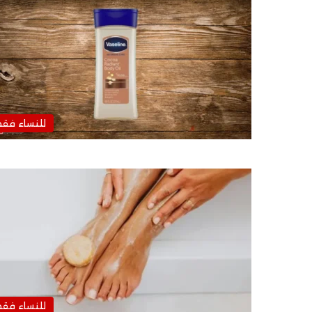
للنساء فق
للنساء فق