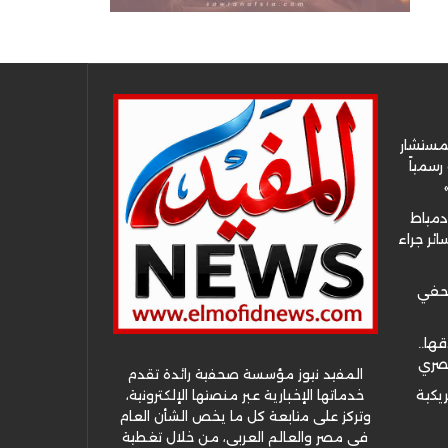
لمستشار
سمياً
دمياط
ئر جراء
صحفي
قها..
مصري
المفيد نيوز مؤسسة صحفية رائدة تقدم
خدماتها الإخبارية عبر منصتها الإلكترونية،
ريكية
وتركز على متابعة كل ما يخص الشأن العام
في مصر والعالم العربي، من خلال تغطية