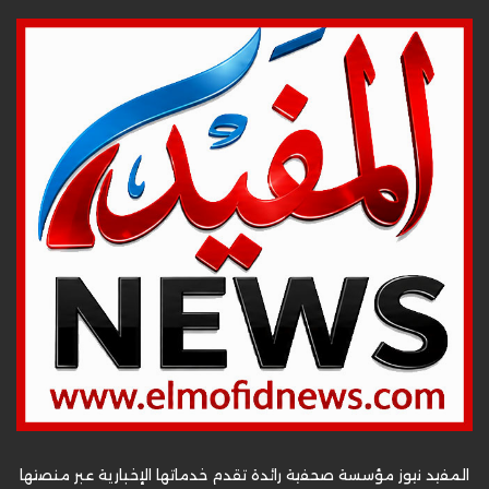
المفيد نيوز مؤسسة صحفية رائدة تقدم خدماتها الإخبارية عبر منصتها