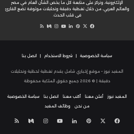
الإلكترونية، وتركز على متابعة كل ما يخص الشأن العام في مصر
والعالم العربي، من خلال تغطية دقيقة وتحليلات موثوقة تضع القارئ
في قلب الحدث.
‫X
فيسبوك
بينتيريست
لينكدإن
‫YouTube
وسط
انستقرام
ملخص
الموقع
RSS
سياسة الخصوصية
|
شروط الاستخدام
|
اتصل بنا
المفيد نيوز – موقع إخباري شامل يقدم تغطية لحظية وتحليلات
دقيقة | ©
2026
جميع حقوق الملكية محفوظة
المفيد نيوز
أعلن معنا
أكتب معنا
اتصل بنا
سياسة الخصوصية
من نحن
وظائف المفيد
‫X
فيسبوك
بينتيريست
لينكدإن
‫YouTube
انستقرام
وسط
ملخص