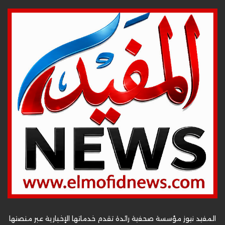
المفيد نيوز مؤسسة صحفية رائدة تقدم خدماتها الإخبارية عبر منصتها