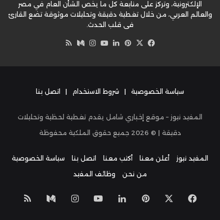
الإلكترونية، وتركز على متابعة كل ما يخص الشأن العام في مصر
والعالم العربي، من خلال تغطية دقيقة وتحليلات موثوقة تضع القارئ
في قلب الحدث.
‫X
فيسبوك
بينتيريست
لينكدإن
‫YouTube
وسط
انستقرام
ملخص
الموقع
RSS
سياسة الخصوصية
|
شروط الاستخدام
|
اتصل بنا
المفيد نيوز – موقع إخباري شامل يقدم تغطية لحظية وتحليلات
دقيقة | ©
2026
جميع حقوق الملكية محفوظة
المفيد نيوز
أعلن معنا
أكتب معنا
اتصل بنا
سياسة الخصوصية
من نحن
وظائف المفيد
‫X
فيسبوك
بينتيريست
لينكدإن
‫YouTube
انستقرام
وسط
ملخص