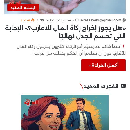
الإسلام المفيد
elrefaayeid@gmail.com
ديسمبر 25, 2025
0
1٬269
«هل يجوز إخراج زكاة المال للأقارب؟» الإجابة
التي تحسم الجدل نهائيًا
خطأ شائع قد يضيّع أجر الزكاة: كثيرون يخرجون زكاة المال
للأقارب دون أن يعلموا أن الحكم يختلف من قريب…
أكمل القراءة »
انفجراف المفيد