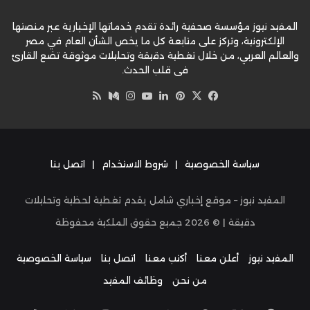
المفيد نيوز مؤسسة صحفية رائدة تقدم خدماتها الإخبارية عبر منصتها
الإلكترونية، وتركز على متابعة كل ما يخص الشأن العام في مصر
والعالم العربي، من خلال تغطية دقيقة وتحليلات موثوقة تضع القارئ
في قلب الحدث.
‫X
فيسبوك
بينتيريست
لينكدإن
‫YouTube
وسط
انستقرام
ملخص
الموقع
RSS
سياسة الخصوصية
|
شروط الاستخدام
|
اتصل بنا
المفيد نيوز – موقع إخباري شامل يقدم تغطية لحظية وتحليلات
دقيقة | ©
2026
جميع حقوق الملكية محفوظة
المفيد نيوز
أعلن معنا
أكتب معنا
اتصل بنا
سياسة الخصوصية
من نحن
وظائف المفيد