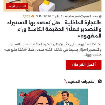
البحري اليوم
elrefaayeid@gmail.com
يناير 11, 2026
0
1٬267
«التجارة الداخلية… هل يُقصد بها الاستيراد
والتصدير فعلًا؟ الحقيقة الكاملة وراء
المفهوم»
يختلط المفهوم على كثيرين:هل التجارة الداخلية تعني الاستيراد
والتصدير؟سؤال بسيط في شكله، لكنه يحمل خطأ شائعًا يقع فيه
طلاب، ورواد…
أكمل القراءة »
انفجراف المفيد