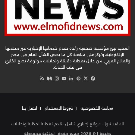
المفيد نيوز مؤسسة صحفية رائدة تقدم خدماتها الإخبارية عبر منصتها
الإلكترونية، وتركز على متابعة كل ما يخص الشأن العام في مصر
والعالم العربي، من خلال تغطية دقيقة وتحليلات موثوقة تضع القارئ
في قلب الحدث.
‫X
فيسبوك
بينتيريست
لينكدإن
‫YouTube
وسط
انستقرام
ملخص
الموقع
RSS
سياسة الخصوصية
|
شروط الاستخدام
|
اتصل بنا
المفيد نيوز – موقع إخباري شامل يقدم تغطية لحظية وتحليلات
دقيقة | ©
2026
جميع حقوق الملكية محفوظة