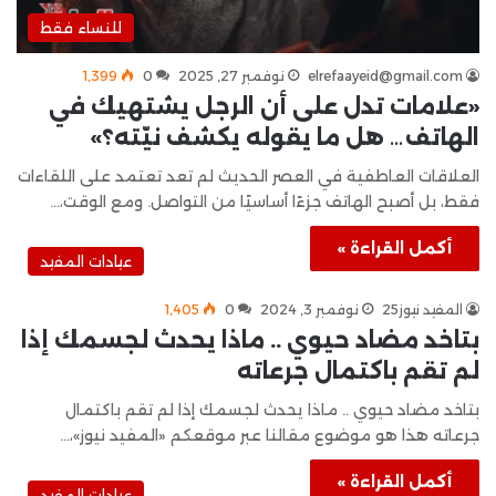
للنساء فقط
elrefaayeid@gmail.com
نوفمبر 27, 2025
0
1٬399
«علامات تدل على أن الرجل يشتهيك في
الهاتف… هل ما يقوله يكشف نيّته؟»
العلاقات العاطفية في العصر الحديث لم تعد تعتمد على اللقاءات
فقط، بل أصبح الهاتف جزءًا أساسيًا من التواصل. ومع الوقت،…
أكمل القراءة »
عيادات المفيد
المفيد نيوز25
نوفمبر 3, 2024
0
1٬405
بتاخد مضاد حيوي .. ماذا يحدث لجسمك إذا
لم تقم باكتمال جرعاته
بتاخد مضاد حيوي .. ماذا يحدث لجسمك إذا لم تقم باكتمال
جرعاته هذا هو موضوع مقالنا عبر موقعكم «المفيد نيوز»،…
أكمل القراءة »
عيادات المفيد