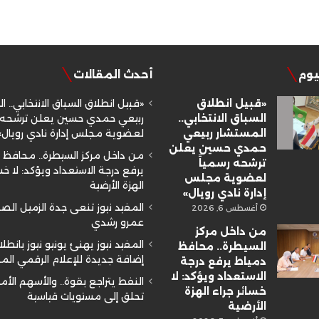
ليوم
أحدث المقالات
«قبيل انطلاق
«قبيل انطلاق السباق الانتخابي.. ا
السباق الانتخابي..
ربيعي حمدي حسين يعلن ترشحه ر
المستشار ربيعي
لعضوية مجلس إدارة نادي رويال»
حمدي حسين يعلن
من داخل مركز السيطرة.. محافظ 
ترشحه رسمياً
يرفع درجة الاستعداد ويؤكد: لا خسا
لعضوية مجلس
الهزة الأرضية
إدارة نادي رويال»
المفيد نيوز تنعى جدة الزميل ال
أغسطس 6, 2026
عمرو رشدي
من داخل مركز
المفيد نيوز يهنئ يونيو نيوز بانطلا
السيطرة.. محافظ
إضافة جديدة للإعلام الرقمي ال
دمياط يرفع درجة
الاستعداد ويؤكد: لا
النفط يتراجع بقوة.. والأسهم الأم
خسائر جراء الهزة
تحلق إلى مستويات قياسية
الأرضية