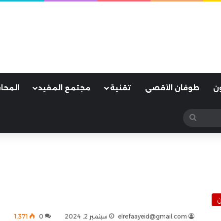
ن
طوفان الأقصى
تقنية
مجتمع المفيد
المحا
بحث
عن
ن
elrefaayeid@gmail.com
سبتمبر 2, 2024
0
1٬371