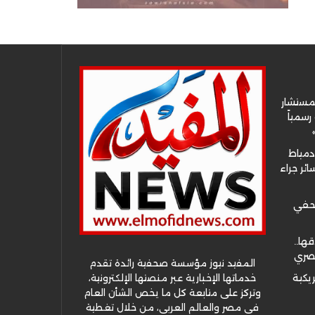
لمستشار
سمياً
دمياط
ئر جراء
صحفي
قها..
مصري
المفيد نيوز مؤسسة صحفية رائدة تقدم
خدماتها الإخبارية عبر منصتها الإلكترونية،
ريكية
وتركز على متابعة كل ما يخص الشأن العام
في مصر والعالم العربي، من خلال تغطية