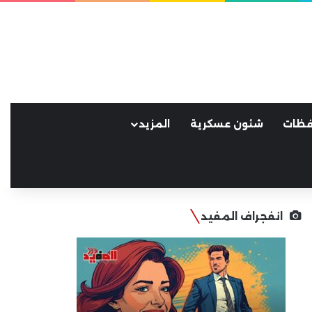
فظات
شئون عسكرية
المزيد
انفجراف المفيد