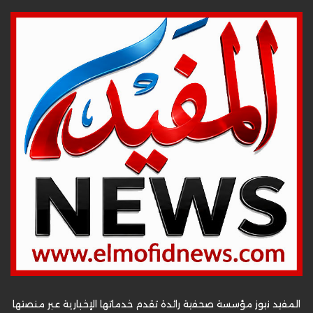
المفيد نيوز مؤسسة صحفية رائدة تقدم خدماتها الإخبارية عبر منصتها