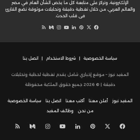
الإلكترونية، وتركز على متابعة كل ما يخص الشأن العام في مصر
والعالم العربي، من خلال تغطية دقيقة وتحليلات موثوقة تضع القارئ
في قلب الحدث.
‫X
فيسبوك
بينتيريست
لينكدإن
‫YouTube
وسط
انستقرام
ملخص
الموقع
RSS
سياسة الخصوصية
|
شروط الاستخدام
|
اتصل بنا
المفيد نيوز – موقع إخباري شامل يقدم تغطية لحظية وتحليلات
دقيقة | ©
2026
جميع حقوق الملكية محفوظة
المفيد نيوز
أعلن معنا
أكتب معنا
اتصل بنا
سياسة الخصوصية
من نحن
وظائف المفيد
‫X
فيسبوك
بينتيريست
لينكدإن
‫YouTube
انستقرام
وسط
ملخص