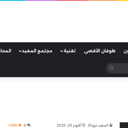
ن
طوفان الأقصى
تقنية
مجتمع المفيد
المحا
بحث
عن
المفيد نيوز25
أكتوبر 29, 2025
0
1٬386