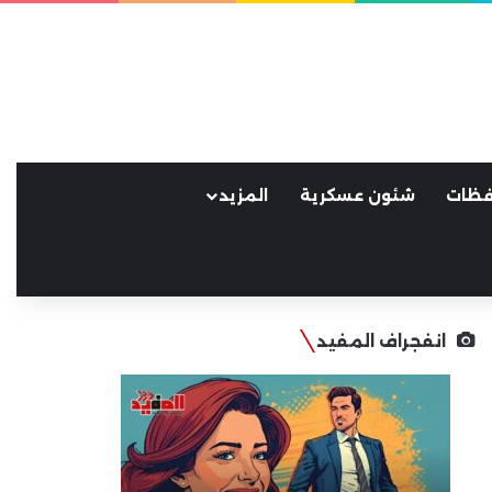
فظات
شئون عسكرية
المزيد
انفجراف المفيد