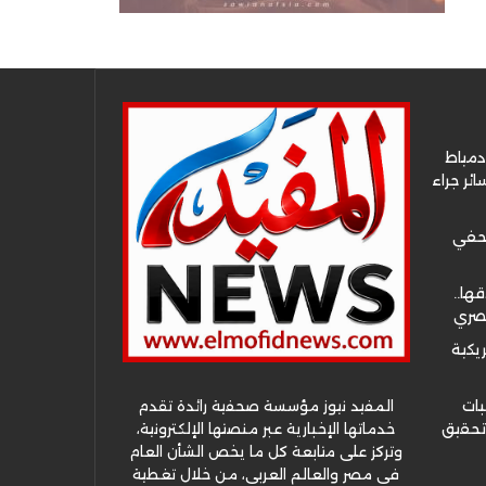
دمياط
ئر جراء
صحفي
قها..
مصري
ريكية
المفيد نيوز مؤسسة صحفية رائدة تقدم
بات
خدماتها الإخبارية عبر منصتها الإلكترونية،
 تحقيق
وتركز على متابعة كل ما يخص الشأن العام
في مصر والعالم العربي، من خلال تغطية