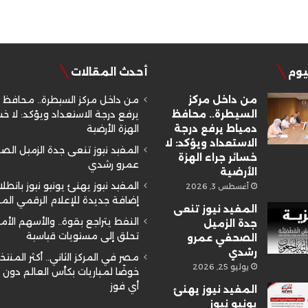
ليوم
أحدث المقالات
من داخل مركز
من داخل مركز السيطرة.. محافظ 
السيطرة.. محافظ
يرفع درجة الاستعداد ويؤكد: لا خسا
دمياط يرفع درجة
الهزة الأرضية
الاستعداد ويؤكد: لا
المفيد نيوز تنعى جدة الزميل ال
خسائر جراء الهزة
عمرو رشدي
الأرضية
المفيد نيوز يهنئ يونيو نيوز بانطلا
أغسطس 3, 2026
إضافة جديدة للإعلام الرقمي ال
المفيد نيوز تنعى
النفط يتراجع بقوة.. والأسهم الأم
جدة الزميل
تحلق إلى مستويات قياسية
الصحفي عمرو
رشدي
مصر في المركز الثاني.. أكثر المنتخ
يوليو 25, 2026
خوضًا لمباريات بكأس العالم دون
أي فوز
المفيد نيوز يهنئ
يونيو نيوز