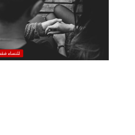
للنساء فق