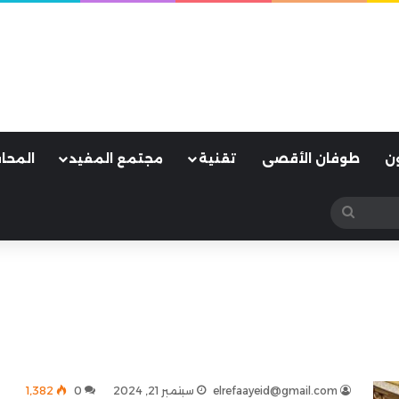
ن
طوفان الأقصى
تقنية
مجتمع المفيد
المحا
بحث
عن
elrefaayeid@gmail.com
سبتمبر 21, 2024
0
1٬382