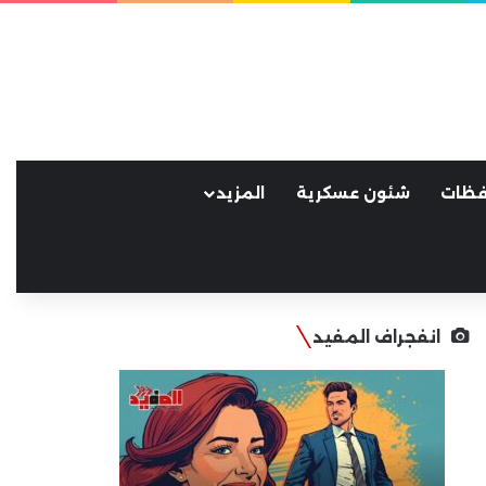
فظات
شئون عسكرية
المزيد
انفجراف المفيد