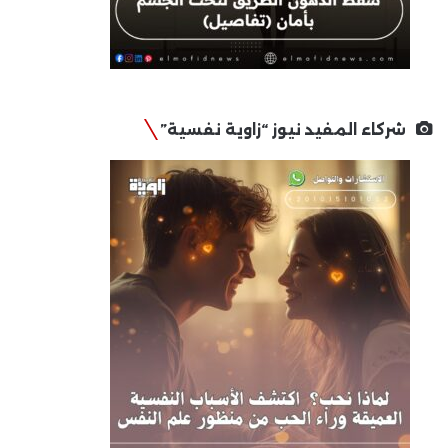
شركاء المفيد نيوز “زاوية نفسية”