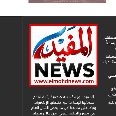
لمستشار
سمياً
دمياط
ئر جراء
صحفي
قها..
مصري
المفيد نيوز مؤسسة صحفية رائدة تقدم
خدماتها الإخبارية عبر منصتها الإلكترونية،
ريكية
وتركز على متابعة كل ما يخص الشأن العام
في مصر والعالم العربي، من خلال تغطية