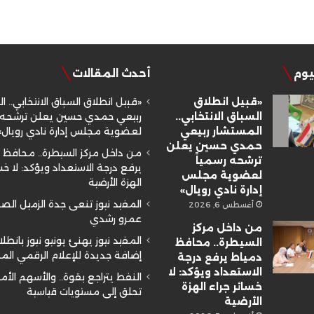
ليوم
أحدث المقالات
«قبيل انطلاق
«قبيل انطلاق السباق الانتخابي.. ا
السباق الانتخابي..
ربيعي حمدي حسين يعلن ترشحه ر
المستشار ربيعي
لعضوية مجلس إدارة نادي رويال»
حمدي حسين يعلن
من داخل مركز السيطرة.. محافظ 
ترشحه رسمياً
يرفع درجة الاستعداد ويؤكد: لا خسا
لعضوية مجلس
الهزة الأرضية
إدارة نادي رويال»
المفيد نيوز تنعى جدة الزميل ال
أغسطس 6, 2026
عمرو رشدي
من داخل مركز
المفيد نيوز يهنئ يونيو نيوز بانطلا
السيطرة.. محافظ
إضافة جديدة للإعلام الرقمي ال
دمياط يرفع درجة
الاستعداد ويؤكد: لا
النفط يتراجع بقوة.. والأسهم الأم
خسائر جراء الهزة
تحلق إلى مستويات قياسية
الأرضية