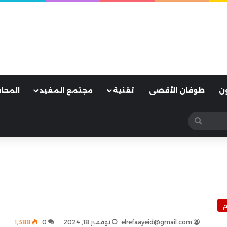
ن
طوفان الأقصى
تقنية
مجتمع المفيد
المحا
بحث
عن
م
elrefaayeid@gmail.com
نوفمبر 18, 2024
0
1٬388