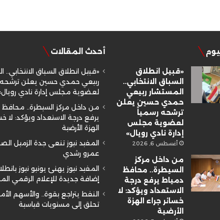
ليوم
أحدث المقالات
«قبيل انطلاق
«قبيل انطلاق السباق الانتخابي.. ا
السباق الانتخابي..
ربيعي حمدي حسين يعلن ترشحه ر
المستشار ربيعي
لعضوية مجلس إدارة نادي رويال»
حمدي حسين يعلن
من داخل مركز السيطرة.. محافظ 
ترشحه رسمياً
يرفع درجة الاستعداد ويؤكد: لا خسا
لعضوية مجلس
الهزة الأرضية
إدارة نادي رويال»
المفيد نيوز تنعى جدة الزميل ال
أغسطس 6, 2026
عمرو رشدي
من داخل مركز
المفيد نيوز يهنئ يونيو نيوز بانطلا
السيطرة.. محافظ
إضافة جديدة للإعلام الرقمي ال
دمياط يرفع درجة
الاستعداد ويؤكد: لا
النفط يتراجع بقوة.. والأسهم الأم
خسائر جراء الهزة
تحلق إلى مستويات قياسية
الأرضية