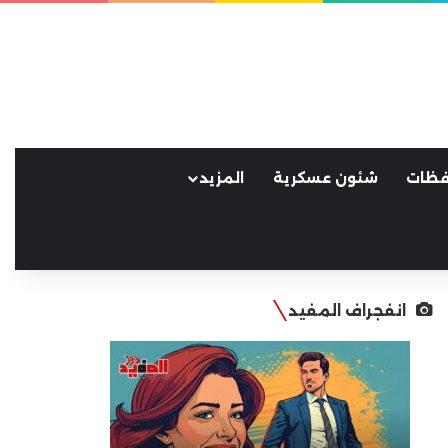
فظات
شئون عسكرية
المزيد
انفجراف المفيد