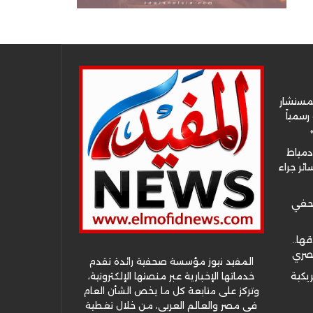
لمستشار
سمياً
دمياط
ئر جراء
صحفي
قها..
مصري
المفيد نيوز مؤسسة صحفية رائدة تقدم
خدماتها الإخبارية عبر منصتها الإلكترونية،
ريكية
وتركز على متابعة كل ما يخص الشأن العام
في مصر والعالم العربي، من خلال تغطية