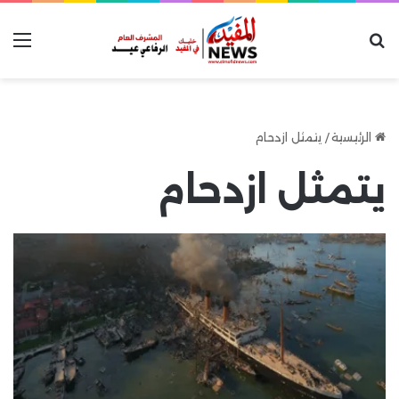
بحث عن
الق
الرئيسية
/
يتمثل ازدحام
يتمثل ازدحام