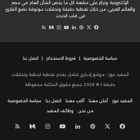
الإلكترونية، وتركز على متابعة كل ما يخص الشأن العام في مصر
والعالم العربي، من خلال تغطية دقيقة وتحليلات موثوقة تضع القارئ
في قلب الحدث.
‫X
فيسبوك
بينتيريست
لينكدإن
‫YouTube
وسط
انستقرام
ملخص
الموقع
RSS
سياسة الخصوصية
|
شروط الاستخدام
|
اتصل بنا
المفيد نيوز – موقع إخباري شامل يقدم تغطية لحظية وتحليلات
دقيقة | ©
2026
جميع حقوق الملكية محفوظة
المفيد نيوز
أعلن معنا
أكتب معنا
اتصل بنا
سياسة الخصوصية
من نحن
وظائف المفيد
‫X
فيسبوك
بينتيريست
لينكدإن
‫YouTube
انستقرام
وسط
ملخص