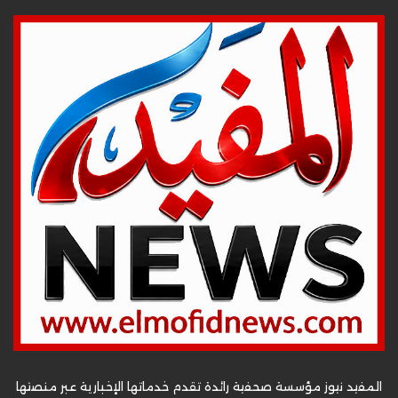
المفيد نيوز مؤسسة صحفية رائدة تقدم خدماتها الإخبارية عبر منصتها