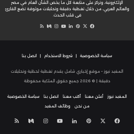
الإلكترونية، وتركز على متابعة كل ما يخص الشأن العام في مصر
والعالم العربي، من خلال تغطية دقيقة وتحليلات موثوقة تضع القارئ
في قلب الحدث.
‫X
فيسبوك
بينتيريست
لينكدإن
‫YouTube
وسط
انستقرام
ملخص
الموقع
RSS
سياسة الخصوصية
|
شروط الاستخدام
|
اتصل بنا
المفيد نيوز – موقع إخباري شامل يقدم تغطية لحظية وتحليلات
دقيقة | ©
2026
جميع حقوق الملكية محفوظة
المفيد نيوز
أعلن معنا
أكتب معنا
اتصل بنا
سياسة الخصوصية
من نحن
وظائف المفيد
‫X
فيسبوك
بينتيريست
لينكدإن
‫YouTube
انستقرام
وسط
ملخص