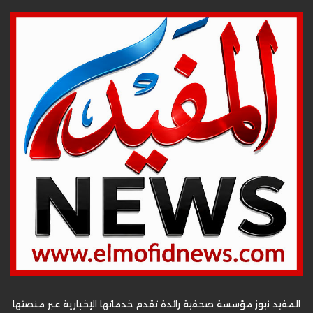
المفيد نيوز مؤسسة صحفية رائدة تقدم خدماتها الإخبارية عبر منصتها