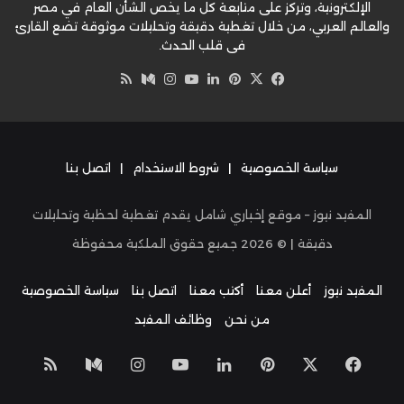
الإلكترونية، وتركز على متابعة كل ما يخص الشأن العام في مصر
والعالم العربي، من خلال تغطية دقيقة وتحليلات موثوقة تضع القارئ
في قلب الحدث.
‫X
فيسبوك
بينتيريست
لينكدإن
‫YouTube
وسط
انستقرام
ملخص
الموقع
RSS
سياسة الخصوصية
|
شروط الاستخدام
|
اتصل بنا
المفيد نيوز – موقع إخباري شامل يقدم تغطية لحظية وتحليلات
دقيقة | ©
2026
جميع حقوق الملكية محفوظة
المفيد نيوز
أعلن معنا
أكتب معنا
اتصل بنا
سياسة الخصوصية
من نحن
وظائف المفيد
‫X
فيسبوك
بينتيريست
لينكدإن
‫YouTube
انستقرام
وسط
ملخص