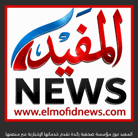
المفيد نيوز مؤسسة صحفية رائدة تقدم خدماتها الإخبارية عبر منصتها