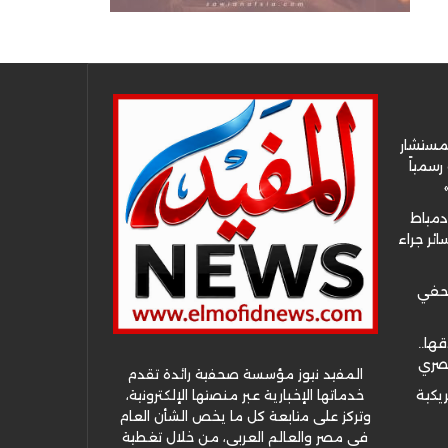
لمستشار
سمياً
دمياط
ئر جراء
صحفي
قها..
مصري
المفيد نيوز مؤسسة صحفية رائدة تقدم
خدماتها الإخبارية عبر منصتها الإلكترونية،
ريكية
وتركز على متابعة كل ما يخص الشأن العام
في مصر والعالم العربي، من خلال تغطية