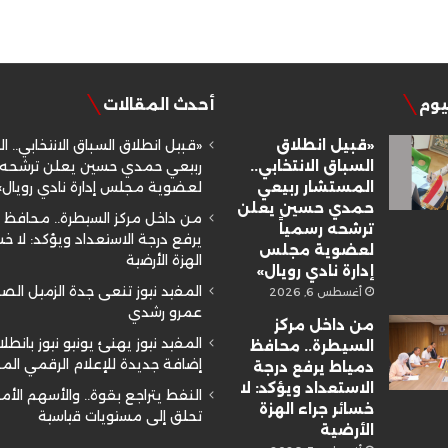
ليوم
أحدث المقالات
«قبيل انطلاق
«قبيل انطلاق السباق الانتخابي.. ا
السباق الانتخابي..
ربيعي حمدي حسين يعلن ترشحه ر
المستشار ربيعي
لعضوية مجلس إدارة نادي رويال»
حمدي حسين يعلن
من داخل مركز السيطرة.. محافظ 
ترشحه رسمياً
يرفع درجة الاستعداد ويؤكد: لا خسا
لعضوية مجلس
الهزة الأرضية
إدارة نادي رويال»
المفيد نيوز تنعى جدة الزميل ال
أغسطس 6, 2026
عمرو رشدي
من داخل مركز
المفيد نيوز يهنئ يونيو نيوز بانطلا
السيطرة.. محافظ
إضافة جديدة للإعلام الرقمي ال
دمياط يرفع درجة
الاستعداد ويؤكد: لا
النفط يتراجع بقوة.. والأسهم الأم
خسائر جراء الهزة
تحلق إلى مستويات قياسية
الأرضية