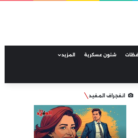
فظات
شئون عسكرية
المزيد
انفجراف المفيد