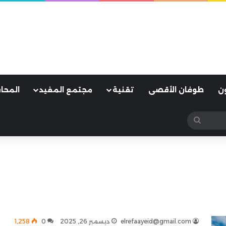
ن
طوفان الأقصى
تقنية
مجتمع المفيد
المحا
بحث
عن
elrefaayeid@gmail.com
ديسمبر 26, 2025
0
1٬258