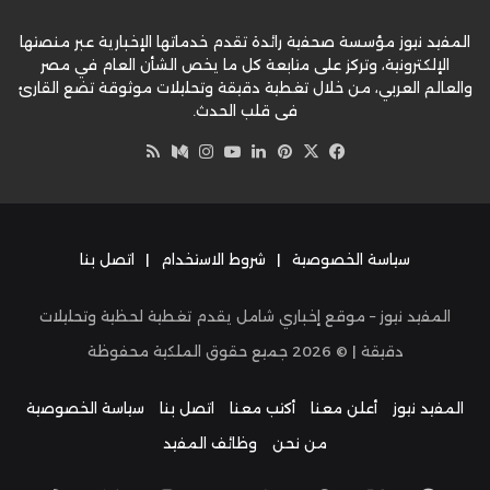
المفيد نيوز مؤسسة صحفية رائدة تقدم خدماتها الإخبارية عبر منصتها
الإلكترونية، وتركز على متابعة كل ما يخص الشأن العام في مصر
والعالم العربي، من خلال تغطية دقيقة وتحليلات موثوقة تضع القارئ
في قلب الحدث.
‫X
فيسبوك
بينتيريست
لينكدإن
‫YouTube
وسط
انستقرام
ملخص
الموقع
RSS
سياسة الخصوصية
|
شروط الاستخدام
|
اتصل بنا
المفيد نيوز – موقع إخباري شامل يقدم تغطية لحظية وتحليلات
دقيقة | ©
2026
جميع حقوق الملكية محفوظة
المفيد نيوز
أعلن معنا
أكتب معنا
اتصل بنا
سياسة الخصوصية
من نحن
وظائف المفيد