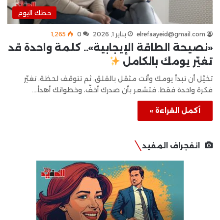
حظك اليوم
elrefaayeid@gmail.com
يناير 1, 2026
0
1٬265
«نصيحة الطاقة الإيجابية».. كلمة واحدة قد
تغيّر يومك بالكامل
تخيّل أن تبدأ يومك وأنت مثقل بالقلق، ثم تتوقف لحظة، تغيّر
فكرة واحدة فقط، فتشعر بأن صدرك أخفّ، وخطواتك أهدأ،…
أكمل القراءة »
انفجراف المفيد