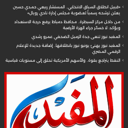
«قبيل انطلاق السباق الانتخابي.. المستشار ربيعي حمدي حسين
يعلن ترشحه رسمياً لعضوية مجلس إدارة نادي رويال»
من داخل مركز السيطرة.. محافظ دمياط يرفع درجة الاستعداد
ويؤكد: لا خسائر جراء الهزة الأرضية
المفيد نيوز تنعى جدة الزميل الصحفي عمرو رشدي
المفيد نيوز يهنئ يونيو نيوز بانطلاقها.. إضافة جديدة للإعلام
الرقمي المصري
النفط يتراجع بقوة.. والأسهم الأمريكية تحلق إلى مستويات قياسية