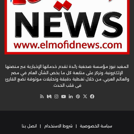
المفيد نيوز مؤسسة صحفية رائدة تقدم خدماتها الإخبارية عبر منصتها
الإلكترونية، وتركز على متابعة كل ما يخص الشأن العام في مصر
والعالم العربي، من خلال تغطية دقيقة وتحليلات موثوقة تضع القارئ
في قلب الحدث.
‫X
فيسبوك
بينتيريست
لينكدإن
‫YouTube
وسط
انستقرام
ملخص
الموقع
RSS
سياسة الخصوصية
|
شروط الاستخدام
|
اتصل بنا