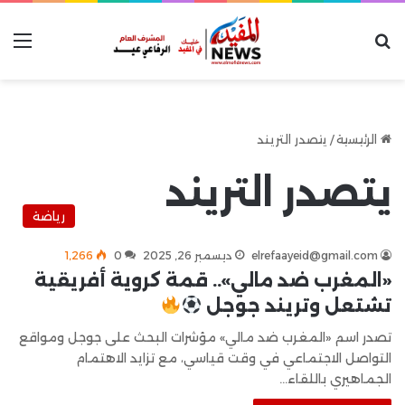
بحث عن
الق
الرئيسية
/
يتصدر التريند
يتصدر التريند
رياضة
elrefaayeid@gmail.com
ديسمبر 26, 2025
0
1٬266
«المغرب ضد مالي».. قمة كروية أفريقية
تشتعل وتريند جوجل
تصدر اسم «المغرب ضد مالي» مؤشرات البحث على جوجل ومواقع
التواصل الاجتماعي في وقت قياسي، مع تزايد الاهتمام
الجماهيري باللقاء…