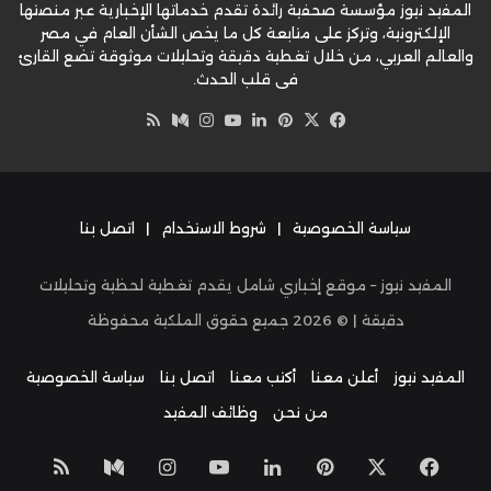
المفيد نيوز مؤسسة صحفية رائدة تقدم خدماتها الإخبارية عبر منصتها
الإلكترونية، وتركز على متابعة كل ما يخص الشأن العام في مصر
والعالم العربي، من خلال تغطية دقيقة وتحليلات موثوقة تضع القارئ
في قلب الحدث.
‫X
فيسبوك
بينتيريست
لينكدإن
‫YouTube
وسط
انستقرام
ملخص
الموقع
RSS
سياسة الخصوصية
|
شروط الاستخدام
|
اتصل بنا
المفيد نيوز – موقع إخباري شامل يقدم تغطية لحظية وتحليلات
دقيقة | ©
2026
جميع حقوق الملكية محفوظة
المفيد نيوز
أعلن معنا
أكتب معنا
اتصل بنا
سياسة الخصوصية
من نحن
وظائف المفيد
‫X
فيسبوك
بينتيريست
لينكدإن
‫YouTube
انستقرام
وسط
ملخص