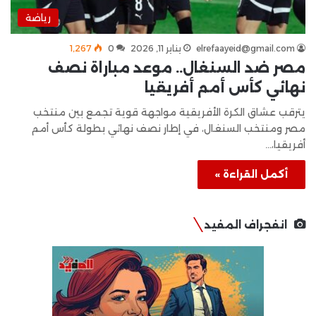
رياضة
elrefaayeid@gmail.com
يناير 11, 2026
0
1٬267
مصر ضد السنغال.. موعد مباراة نصف
نهائي كأس أمم أفريقيا
يترقب عشاق الكرة الأفريقية مواجهة قوية تجمع بين منتخب
مصر ومنتخب السنغال، في إطار نصف نهائي بطولة كأس أمم
أفريقيا،…
أكمل القراءة »
انفجراف المفيد