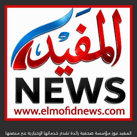
المفيد نيوز مؤسسة صحفية رائدة تقدم خدماتها الإخبارية عبر منصتها