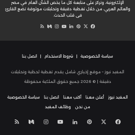
الإلكترونية، وتركز على متابعة كل ما يخص الشأن العام في مصر
والعالم العربي، من خلال تغطية دقيقة وتحليلات موثوقة تضع القارئ
في قلب الحدث.
‫X
فيسبوك
بينتيريست
لينكدإن
‫YouTube
وسط
انستقرام
ملخص
الموقع
RSS
سياسة الخصوصية
|
شروط الاستخدام
|
اتصل بنا
المفيد نيوز – موقع إخباري شامل يقدم تغطية لحظية وتحليلات
دقيقة | ©
2026
جميع حقوق الملكية محفوظة
المفيد نيوز
أعلن معنا
أكتب معنا
اتصل بنا
سياسة الخصوصية
من نحن
وظائف المفيد
‫X
فيسبوك
بينتيريست
لينكدإن
‫YouTube
انستقرام
وسط
ملخص