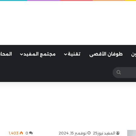
ن
طوفان الأقصى
تقنية
مجتمع المفيد
المحا
بحث
عن
المفيد نيوز25
نوفمبر 15, 2024
0
1٬403