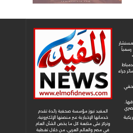
لمستشار
سمياً
دمياط
ئر جراء
صحفي
قها..
مصري
المفيد نيوز مؤسسة صحفية رائدة تقدم
خدماتها الإخبارية عبر منصتها الإلكترونية،
ريكية
وتركز على متابعة كل ما يخص الشأن العام
في مصر والعالم العربي، من خلال تغطية