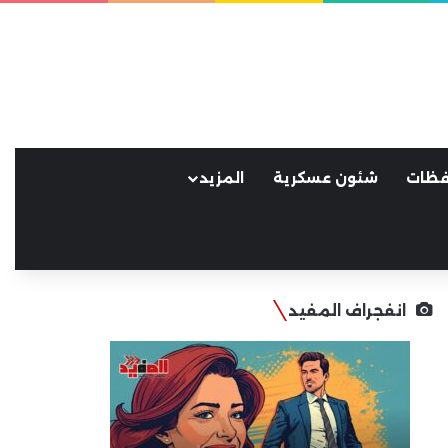
فظات
شئون عسكرية
المزيد
انفجراف المفيد