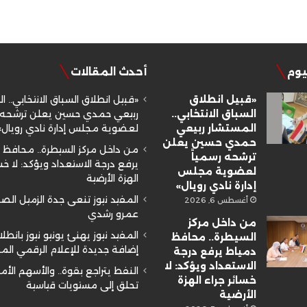
ليوم
أحدث المقالات
«قبيل انطلاق
«قبيل انطلاق السباق الانتخابي.. ا
السباق الانتخابي..
ربيعي حمدي حسين يعلن ترشحه ر
المستشار ربيعي
لعضوية مجلس إدارة نادي رويال»
حمدي حسين يعلن
من داخل مركز السيطرة.. محافظ 
ترشحه رسمياً
يرفع درجة الاستعداد ويؤكد: لا خسا
لعضوية مجلس
الهزة الأرضية
إدارة نادي رويال»
المفيد نيوز تنعى جدة الزميل ال
أغسطس 6, 2026
عمرو رشدي
من داخل مركز
المفيد نيوز يهنئ يونيو نيوز بانطلا
السيطرة.. محافظ
إضافة جديدة للإعلام الرقمي ال
دمياط يرفع درجة
الاستعداد ويؤكد: لا
النفط يتراجع بقوة.. والأسهم الأم
خسائر جراء الهزة
تحلق إلى مستويات قياسية
الأرضية