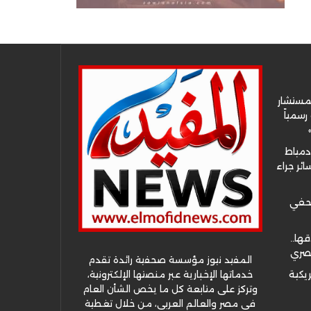
لمستشار
سمياً
دمياط
ئر جراء
صحفي
قها..
مصري
المفيد نيوز مؤسسة صحفية رائدة تقدم
خدماتها الإخبارية عبر منصتها الإلكترونية،
ريكية
وتركز على متابعة كل ما يخص الشأن العام
في مصر والعالم العربي، من خلال تغطية