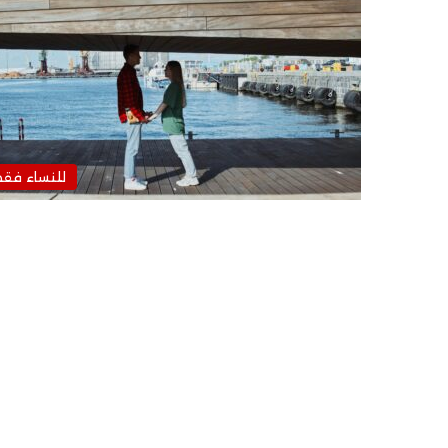
للنساء فق