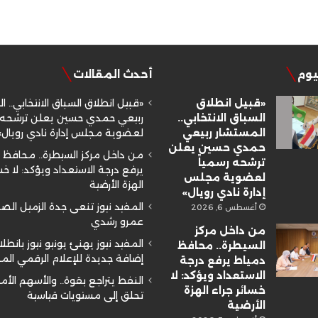
ليوم
أحدث المقالات
«قبيل انطلاق
«قبيل انطلاق السباق الانتخابي.. ا
السباق الانتخابي..
ربيعي حمدي حسين يعلن ترشحه ر
المستشار ربيعي
لعضوية مجلس إدارة نادي رويال»
حمدي حسين يعلن
من داخل مركز السيطرة.. محافظ 
ترشحه رسمياً
يرفع درجة الاستعداد ويؤكد: لا خسا
لعضوية مجلس
الهزة الأرضية
إدارة نادي رويال»
المفيد نيوز تنعى جدة الزميل ال
أغسطس 6, 2026
عمرو رشدي
من داخل مركز
المفيد نيوز يهنئ يونيو نيوز بانطلا
السيطرة.. محافظ
إضافة جديدة للإعلام الرقمي ال
دمياط يرفع درجة
الاستعداد ويؤكد: لا
النفط يتراجع بقوة.. والأسهم الأم
خسائر جراء الهزة
تحلق إلى مستويات قياسية
الأرضية