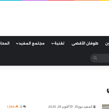
ن
طوفان الأقصى
تقنية
مجتمع المفيد
المحا
بحث
عن
المفيد نيوز25
أكتوبر 29, 2025
0
1٬366