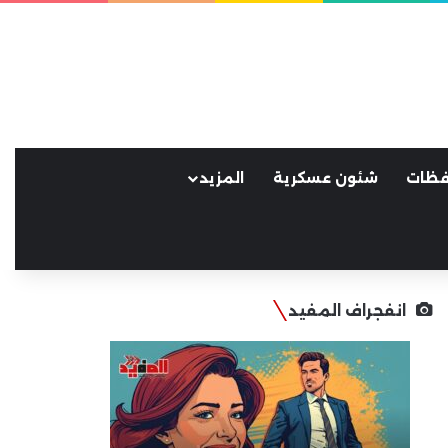
فظات
شئون عسكرية
المزيد
انفجراف المفيد