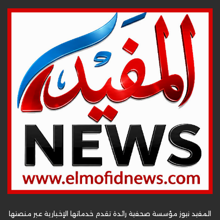
المفيد نيوز مؤسسة صحفية رائدة تقدم خدماتها الإخبارية عبر منصتها