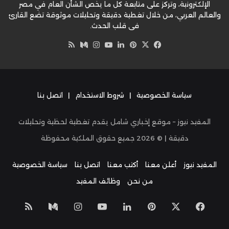
الإلكترونية، وتركز على متابعة كل ما يخص الشأن العام في مصر
والعالم العربي، من خلال تغطية دقيقة وتحليلات موثوقة تضع القارئ
في قلب الحدث.
‫X
فيسبوك
بينتيريست
لينكدإن
‫YouTube
وسط
انستقرام
ملخص
الموقع
RSS
سياسة الخصوصية
|
شروط الاستخدام
|
اتصل بنا
المفيد نيوز – موقع إخباري شامل يقدم تغطية لحظية وتحليلات
دقيقة | ©
2026
جميع حقوق الملكية محفوظة
المفيد نيوز
أعلن معنا
أكتب معنا
اتصل بنا
سياسة الخصوصية
من نحن
وظائف المفيد
‫X
فيسبوك
بينتيريست
لينكدإن
‫YouTube
انستقرام
وسط
ملخص