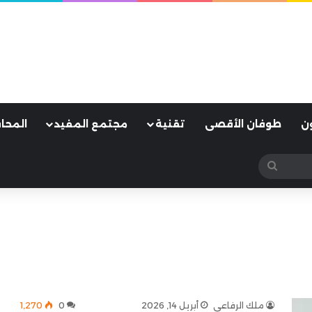
ن
طوفان الأقصى
تقنية
مجتمع المفيد
المحا
بحث
عن
ملك الرفاعي
أبريل 14, 2026
0
1٬270