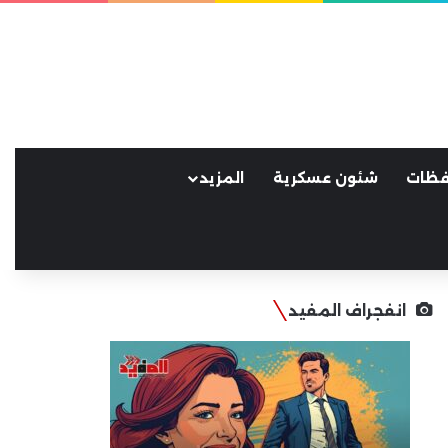
فظات
شئون عسكرية
المزيد
انفجراف المفيد