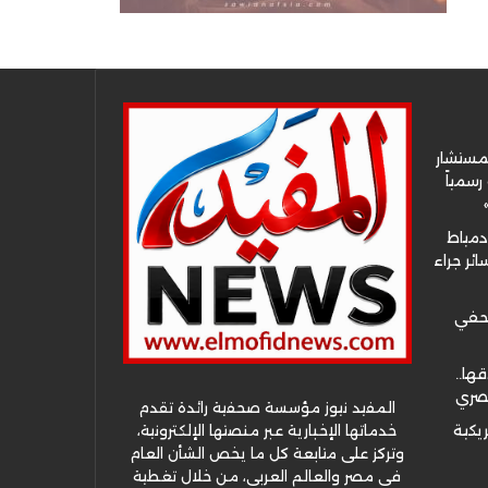
لمستشار
سمياً
دمياط
ئر جراء
صحفي
قها..
مصري
المفيد نيوز مؤسسة صحفية رائدة تقدم
خدماتها الإخبارية عبر منصتها الإلكترونية،
ريكية
وتركز على متابعة كل ما يخص الشأن العام
في مصر والعالم العربي، من خلال تغطية