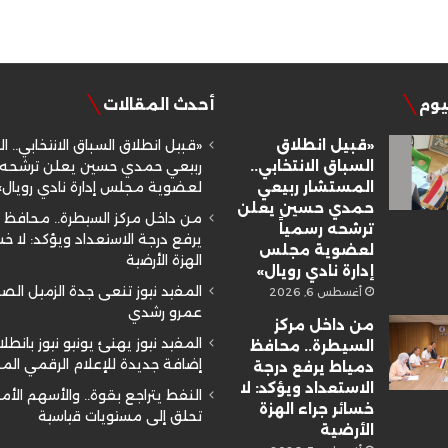
ليوم
أحدث المقالات
«قبيل انطلاق
«قبيل انطلاق السباق الانتخابي.. ا
السباق الانتخابي..
ربيعي حمدي حسين يعلن ترشحه ر
المستشار ربيعي
لعضوية مجلس إدارة نادي رويال»
حمدي حسين يعلن
من داخل مركز السيطرة.. محافظ 
ترشحه رسمياً
يرفع درجة الاستعداد ويؤكد: لا خسا
لعضوية مجلس
الهزة الأرضية
إدارة نادي رويال»
المفيد نيوز تنعى جدة الزميل ال
أغسطس 6, 2026
عمرو رشدي
من داخل مركز
المفيد نيوز يهنئ يونيو نيوز بانطلا
السيطرة.. محافظ
إضافة جديدة للإعلام الرقمي ال
دمياط يرفع درجة
الاستعداد ويؤكد: لا
النفط يتراجع بقوة.. والأسهم الأم
خسائر جراء الهزة
تحلق إلى مستويات قياسية
الأرضية