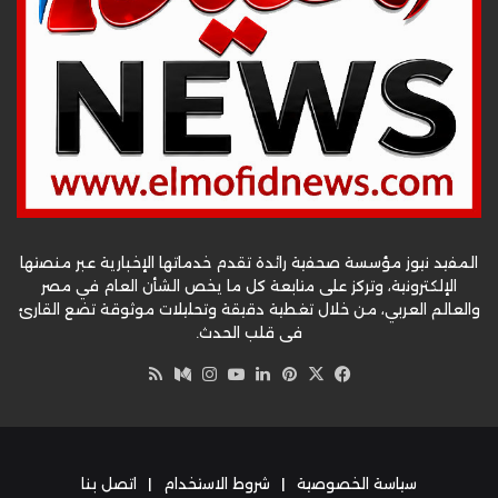
المفيد نيوز مؤسسة صحفية رائدة تقدم خدماتها الإخبارية عبر منصتها
الإلكترونية، وتركز على متابعة كل ما يخص الشأن العام في مصر
والعالم العربي، من خلال تغطية دقيقة وتحليلات موثوقة تضع القارئ
في قلب الحدث.
‫X
فيسبوك
بينتيريست
لينكدإن
‫YouTube
وسط
انستقرام
ملخص
الموقع
RSS
سياسة الخصوصية
|
شروط الاستخدام
|
اتصل بنا