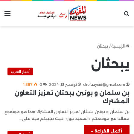
بحث عن
الق
الرئيسية
/
يبحثان
يبحثان
أخبار العرب
elrefaayeid@gmail.com
نوفمبر 13, 2024
0
1٬387
بن سلمان و بوتين يبحثان تعزيز التعاون
المشترك
بن سلمان و بوتين يبحثان تعزيز التعاون المشترك هذا هو موضوع
مقالنا عبر موقعكم «المفيد نيوز»، حيث نجيبكم فيه على…
أكمل القراءة »