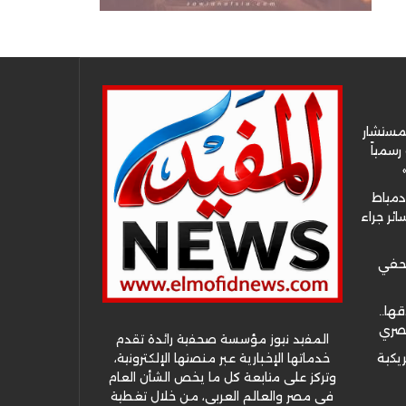
لمستشار
سمياً
دمياط
ئر جراء
صحفي
قها..
مصري
المفيد نيوز مؤسسة صحفية رائدة تقدم
خدماتها الإخبارية عبر منصتها الإلكترونية،
ريكية
وتركز على متابعة كل ما يخص الشأن العام
في مصر والعالم العربي، من خلال تغطية