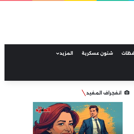
فظات
شئون عسكرية
المزيد
انفجراف المفيد