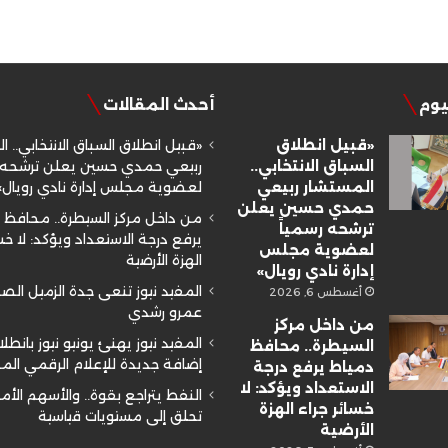
ليوم
أحدث المقالات
«قبيل انطلاق
«قبيل انطلاق السباق الانتخابي.. ا
السباق الانتخابي..
ربيعي حمدي حسين يعلن ترشحه ر
المستشار ربيعي
لعضوية مجلس إدارة نادي رويال»
حمدي حسين يعلن
من داخل مركز السيطرة.. محافظ 
ترشحه رسمياً
يرفع درجة الاستعداد ويؤكد: لا خسا
لعضوية مجلس
الهزة الأرضية
إدارة نادي رويال»
المفيد نيوز تنعى جدة الزميل ال
أغسطس 6, 2026
عمرو رشدي
من داخل مركز
المفيد نيوز يهنئ يونيو نيوز بانطلا
السيطرة.. محافظ
إضافة جديدة للإعلام الرقمي ال
دمياط يرفع درجة
الاستعداد ويؤكد: لا
النفط يتراجع بقوة.. والأسهم الأم
خسائر جراء الهزة
تحلق إلى مستويات قياسية
الأرضية