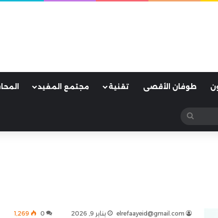
ن
طوفان الأقصى
تقنية
مجتمع المفيد
المحا
بحث
عن
elrefaayeid@gmail.com
يناير 9, 2026
0
1٬269