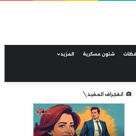
فظات
شئون عسكرية
المزيد
انفجراف المفيد