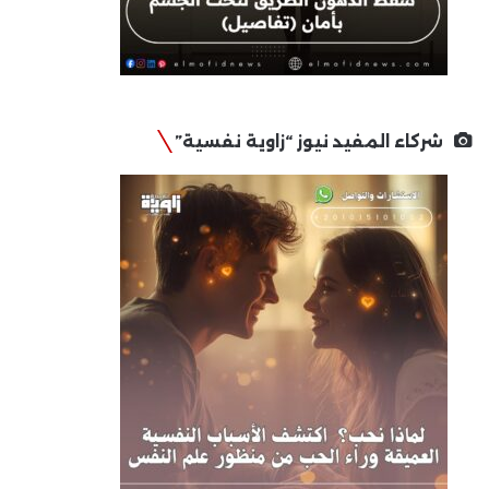
شركاء المفيد نيوز “زاوية نفسية”