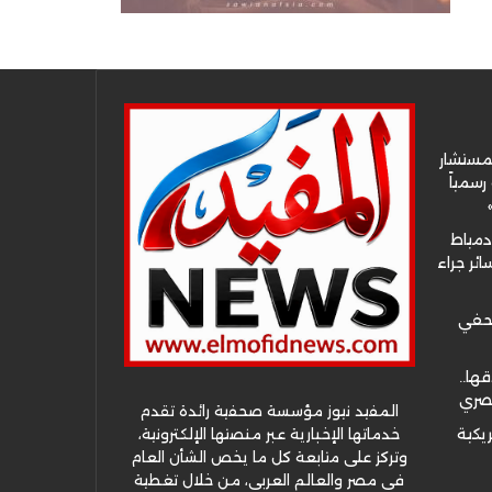
لمستشار
سمياً
دمياط
ئر جراء
صحفي
قها..
مصري
المفيد نيوز مؤسسة صحفية رائدة تقدم
خدماتها الإخبارية عبر منصتها الإلكترونية،
ريكية
وتركز على متابعة كل ما يخص الشأن العام
في مصر والعالم العربي، من خلال تغطية