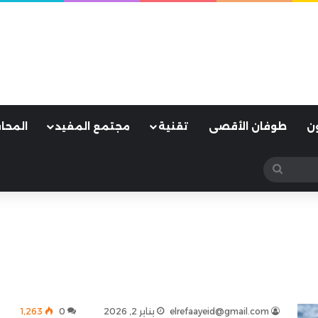
ن
طوفان الأقصى
تقنية
مجتمع المفيد
المحا
بحث
عن
elrefaayeid@gmail.com
يناير 2, 2026
0
1٬263