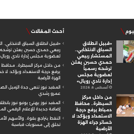
ليوم
أحدث المقالات
«قبيل انطلاق
«قبيل انطلاق السباق الانتخابي.. ا
السباق الانتخابي..
ربيعي حمدي حسين يعلن ترشحه ر
المستشار ربيعي
لعضوية مجلس إدارة نادي رويال»
حمدي حسين يعلن
من داخل مركز السيطرة.. محافظ 
ترشحه رسمياً
يرفع درجة الاستعداد ويؤكد: لا خسا
لعضوية مجلس
الهزة الأرضية
إدارة نادي رويال»
المفيد نيوز تنعى جدة الزميل ال
أغسطس 6, 2026
عمرو رشدي
من داخل مركز
المفيد نيوز يهنئ يونيو نيوز بانطلا
السيطرة.. محافظ
إضافة جديدة للإعلام الرقمي ال
دمياط يرفع درجة
الاستعداد ويؤكد: لا
النفط يتراجع بقوة.. والأسهم الأم
خسائر جراء الهزة
تحلق إلى مستويات قياسية
الأرضية