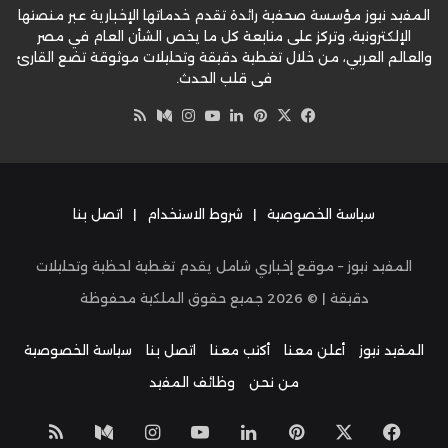
المفيد نيوز مؤسسة صحفية رائدة تقدم خدماتها الإخبارية عبر منصتها
الإلكترونية، وتركز على متابعة كل ما يخص الشأن العام في مصر
والعالم العربي، من خلال تغطية دقيقة وتحليلات موثوقة تضع القارئ
في قلب الحدث.
‫X
فيسبوك
بينتيريست
لينكدإن
‫YouTube
وسط
انستقرام
ملخص
الموقع
RSS
سياسة الخصوصية
|
شروط الاستخدام
|
اتصل بنا
المفيد نيوز – موقع إخباري شامل يقدم تغطية لحظية وتحليلات
دقيقة | ©
2026
جميع حقوق الملكية محفوظة
المفيد نيوز
أعلن معنا
أكتب معنا
اتصل بنا
سياسة الخصوصية
من نحن
وظائف المفيد
‫X
فيسبوك
بينتيريست
لينكدإن
‫YouTube
انستقرام
وسط
ملخص