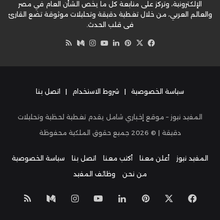
الإلكترونية، وتركز على متابعة كل ما يخص الشأن العام في مصر
والعالم العربي، من خلال تغطية دقيقة وتحليلات موثوقة تضع القارئ
في قلب الحدث.
‫X
فيسبوك
بينتيريست
لينكدإن
‫YouTube
وسط
انستقرام
ملخص
الموقع
RSS
سياسة الخصوصية
|
شروط الاستخدام
|
اتصل بنا
المفيد نيوز – موقع إخباري شامل يقدم تغطية لحظية وتحليلات
دقيقة | ©
2026
جميع حقوق الملكية محفوظة
المفيد نيوز
أعلن معنا
أكتب معنا
اتصل بنا
سياسة الخصوصية
من نحن
وظائف المفيد
‫X
فيسبوك
بينتيريست
لينكدإن
‫YouTube
انستقرام
وسط
ملخص