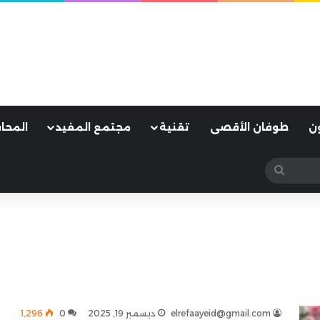
ن
طوفان الأقصى
تقنية
مجتمع المفيد
المحا
بحث
عن
elrefaayeid@gmail.com
ديسمبر 19, 2025
0
1٬296