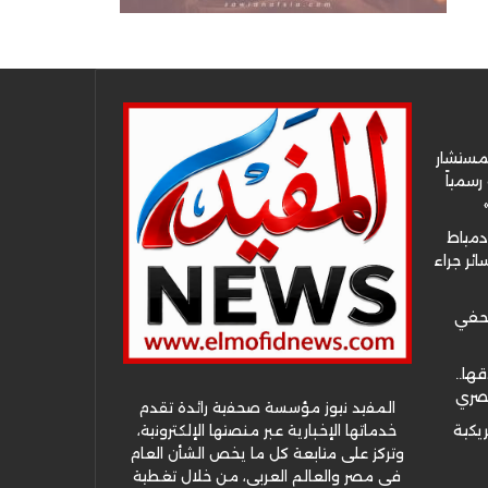
لمستشار
سمياً
دمياط
ئر جراء
صحفي
قها..
مصري
المفيد نيوز مؤسسة صحفية رائدة تقدم
خدماتها الإخبارية عبر منصتها الإلكترونية،
ريكية
وتركز على متابعة كل ما يخص الشأن العام
في مصر والعالم العربي، من خلال تغطية