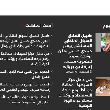
ليوم
أحدث المقالات
«قبيل انطلاق
«قبيل انطلاق السباق الانتخابي.. ا
السباق الانتخابي..
ربيعي حمدي حسين يعلن ترشحه ر
المستشار ربيعي
لعضوية مجلس إدارة نادي رويال»
حمدي حسين يعلن
من داخل مركز السيطرة.. محافظ 
ترشحه رسمياً
يرفع درجة الاستعداد ويؤكد: لا خسا
لعضوية مجلس
الهزة الأرضية
إدارة نادي رويال»
المفيد نيوز تنعى جدة الزميل ال
أغسطس 6, 2026
عمرو رشدي
من داخل مركز
المفيد نيوز يهنئ يونيو نيوز بانطلا
السيطرة.. محافظ
إضافة جديدة للإعلام الرقمي ال
دمياط يرفع درجة
الاستعداد ويؤكد: لا
النفط يتراجع بقوة.. والأسهم الأم
خسائر جراء الهزة
تحلق إلى مستويات قياسية
الأرضية