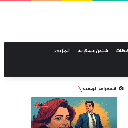
فظات
شئون عسكرية
المزيد
انفجراف المفيد