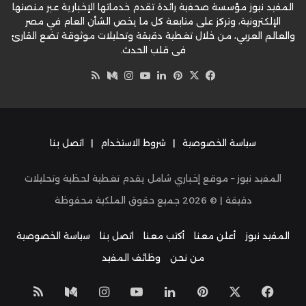
المفيد نيوز مؤسسة صحفية رائدة تقدم خدماتها الإخبارية عبر منصتها
الإلكترونية، وتركز على متابعة كل ما يخص الشأن العام في مصر
والعالم العربي، من خلال تغطية دقيقة وتحليلات موثوقة تضع القارئ
في قلب الحدث.
‫X
فيسبوك
بينتيريست
لينكدإن
‫YouTube
وسط
انستقرام
ملخص
الموقع
RSS
سياسة الخصوصية
|
شروط الاستخدام
|
اتصل بنا
المفيد نيوز – موقع إخباري شامل يقدم تغطية لحظية وتحليلات
دقيقة | ©
2026
جميع حقوق الملكية محفوظة
المفيد نيوز
أعلن معنا
أكتب معنا
اتصل بنا
سياسة الخصوصية
من نحن
وظائف المفيد
‫X
فيسبوك
بينتيريست
لينكدإن
‫YouTube
انستقرام
وسط
ملخص