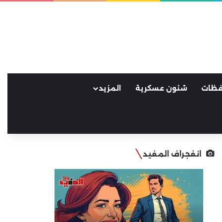
فظات
شئون عسكرية
المزيد
انفجراف المفيد