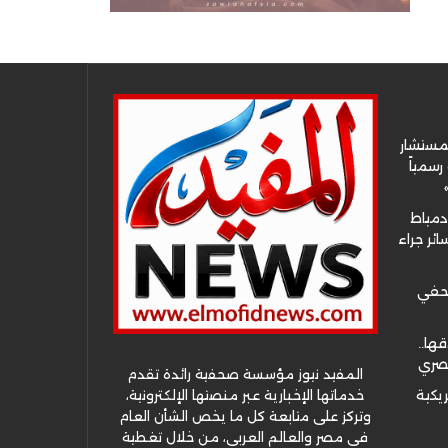
لمستشار
سمياً
دمياط
ئر جراء
صحفي
قها..
مصري
المفيد نيوز مؤسسة صحفية رائدة تقدم
خدماتها الإخبارية عبر منصتها الإلكترونية،
ريكية
وتركز على متابعة كل ما يخص الشأن العام
في مصر والعالم العربي، من خلال تغطية