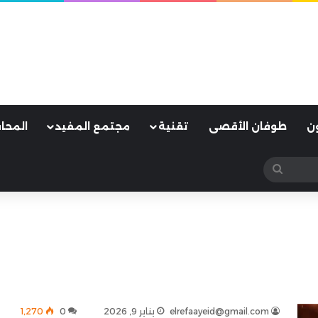
ن
طوفان الأقصى
تقنية
مجتمع المفيد
المحا
بحث
عن
elrefaayeid@gmail.com
يناير 9, 2026
0
1٬270