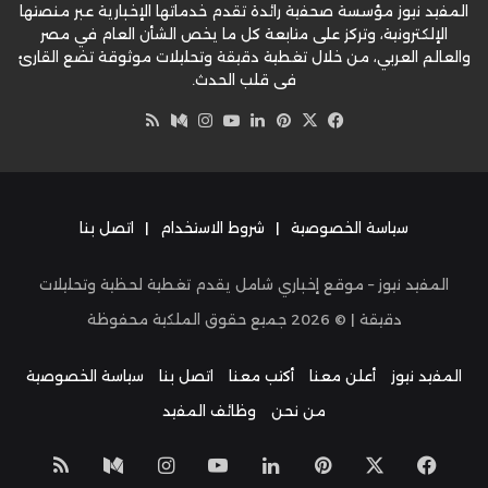
المفيد نيوز مؤسسة صحفية رائدة تقدم خدماتها الإخبارية عبر منصتها
الإلكترونية، وتركز على متابعة كل ما يخص الشأن العام في مصر
والعالم العربي، من خلال تغطية دقيقة وتحليلات موثوقة تضع القارئ
في قلب الحدث.
‫X
فيسبوك
بينتيريست
لينكدإن
‫YouTube
وسط
انستقرام
ملخص
الموقع
RSS
سياسة الخصوصية
|
شروط الاستخدام
|
اتصل بنا
المفيد نيوز – موقع إخباري شامل يقدم تغطية لحظية وتحليلات
دقيقة | ©
2026
جميع حقوق الملكية محفوظة
المفيد نيوز
أعلن معنا
أكتب معنا
اتصل بنا
سياسة الخصوصية
من نحن
وظائف المفيد
‫X
فيسبوك
بينتيريست
لينكدإن
‫YouTube
انستقرام
وسط
ملخص